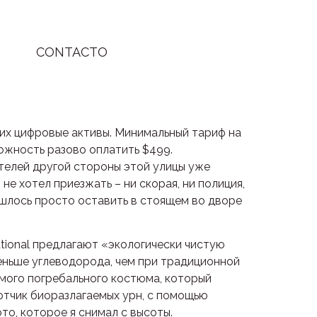
CONTACTO
 их цифровые активы. Минимальный тариф на
можность разово оплатить $499.
телей другой стороны этой улицы уже
е хотел приезжать – ни скорая, ни полиция,
ишлось просто оставить в стоящем во дворе
tional предлагают «экологически чистую
меньше углеводорода, чем при традиционной
емого погребального костюма, который
отчик биоразлагаемых урн, с помощью
то, которое я снимал с высоты.