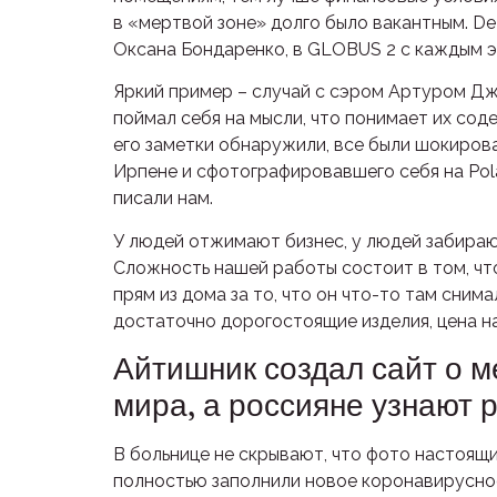
в «мертвой зоне» долго было вакантным. De
Оксана Бондаренко, в GLOBUS 2 с каждым э
Яркий пример – случай с сэром Артуром Дж
поймал себя на мысли, что понимает их со
его заметки обнаружили, все были шокиров
Ирпене и сфотографировавшего себя на Pola
писали нам.
У людей отжимают бизнес, у людей забирают
Сложность нашей работы состоит в том, чт
прям из дома за то, что он что-то там сним
достаточно дорогостоящие изделия, цена на
Айтишник создал сайт о м
мира, а россияне узнают 
В больнице не скрывают, что фото настоящи
полностью заполнили новое коронавирусное