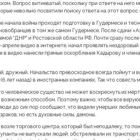
ском. Вопрос витиеватый, поскольку при ответе на него м
оторые невольно посвятили поиску ответа на этот вопрос
 начала войны проходят подготовку в Гудермесе и тесно
новобранцев в том же самом Гудермесе. После сдачи «А
емой “ДНР” и Ростовской области РФ. Почти сразу после
е-апреле видео в интернете, начал проявлять нездоровый
е в видео нанесли прямые оскорбления Кадырову и члена
й, дружный. Начальство превосходное всегда поймут и в
(6 лет назад) в иностранных компаниях, Так что совесть 
то человеческое существо не может воскреснуть из мерт
м возможным способом. Поэтому важно, чтобы все веру
 люди до сих пор сообщают, что видели умерших любимых
зраков, но есть духовные силы, демоны.
возле торгового центра, который был неподалеку, то пон
ккупанты не выпускали людей, обстреливали их транспор