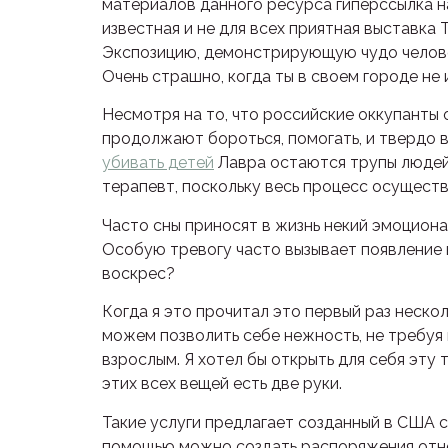
материалов данного ресурса гиперссылка на
известная и не для всех приятная выставка
Экспозицию, демонстрирующую чудо человеч
Очень страшно, когда ты в своем городе не 
Несмотря на то, что российские оккупанты 
продолжают бороться, помогать, и твердо 
убивать детей
Лавра остаются трупы людей 
терапевт, поскольку весь процесс осущест
Часто сны приносят в жизнь некий эмоционал
Особую тревогу часто вызывает появление в
воскрес?
Когда я это прочитал это первый раз нескол
можем позволить себе нежность, не требуя ни
взрослым. Я хотел бы открыть для себя эту 
этих всех вещей есть две руки.
Такие услуги предлагает созданный в США 
помощью можно создать распоряжения относи