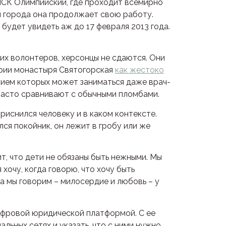
е НСК Олимпийский, где проходит всемирно
ей города она продолжает свою работу.
удет увидеть аж до 17 февраля 2013 года.
их волонтеров, херсонцы не сдаются. Они
ории монастыря Святогорская
как жестоко
нием которых может заниматься даже врач-
 часто сравнивают с обычными пломбами.
приснился человеку и в каком контексте.
ся покойник, он лежит в гробу или же
ит, что дети не обязаны быть нежными. Мы
 хочу, когда говорю, что хочу быть
да мы говорим – милосердие и любовь – у
цифровой юридической платформой. С ее
ьных сетях и указать, что с ними нужно