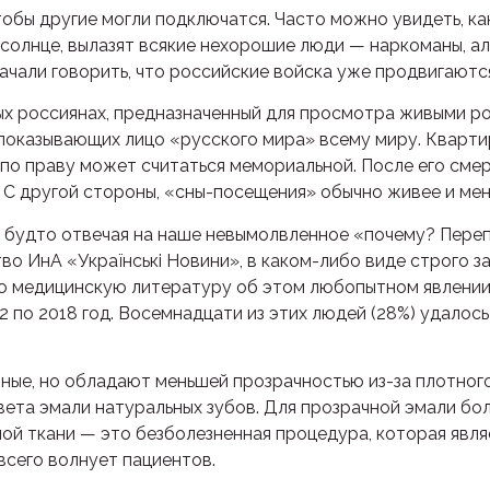
обы другие могли подключатся. Часто можно увидеть, как
 солнце, вылазят всякие нехорошие люди — наркоманы, ал
начали говорить, что российские войска уже продвигаютс
ых россиянах, предназначенный для просмотра живыми ро
 показывающих лицо «русского мира» всему миру. Кварти
по праву может считаться мемориальной. После его сме
 С другой стороны, «сны-посещения» обычно живее и ме
, будто отвечая на наше невымолвленное «почему? Пере
во ИнА «Українські Новини», в каком-либо виде строго 
ю медицинскую литературу об этом любопытном явлении 
 по 2018 год. Восемнадцати из этих людей (28%) удалос
ные, но обладают меньшей прозрачностью из-за плотного
вета эмали натуральных зубов. Для прозрачной эмали б
ой ткани — это безболезненная процедура, которая явля
 всего волнует пациентов.