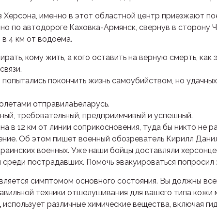
Херсона, именно в этот областной центр приезжают поез
но по автодороге Каховка-Армянск, свернув в сторону Ч
в 4 км от водоема.
рать, кому жить, а кого оставить на верную смерть, как 
связи.
т, попытались покончить жизнь самоубийством, но удачных
олетами отправилаБеларусь.
ный, требовательный, предприимчивый и успешный.
она в 12 км от линии соприкосновения, туда бы никто не 
ение. Об этом пишет военный обозреватель Кирилл Данил
краинских военных. Уже наши бойцы доставляли херсонце
м среди пострадавших. Помочь эвакуироваться попросил 
является симптомом основного состояния. Вы должны все
равильной техники отшелушивания для вашего типа кожи
 использует различные химические вещества, включая ги