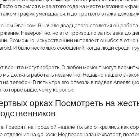
Facto открылся в мае этого года на месте магазина укр
тажом трафик уменьшался, и до третьего этажа доходил
оном Эвансом. В начале двадцатого столетия он работа
держание. Невероятно, но это произошло за полвека до 
аны. Возможно, искусственный интеллект ошибся в отнош
roid. И было несколько сообщений, когда люди среди тр
 все, что могут забрать. В любой момент могут вломитьс
о мы должны работать незаметно. Недавно нашего знако
ал на телефон. В пять утра его отвезли в подвал Апелляц
 которые выше, чем у коронок.
ертвых орках Посмотреть на жесть
родственников
е. Говорят, на прошлой неделе только открылись, как с
 отделение на 90 коек. Медперсонала не хватает, поэто