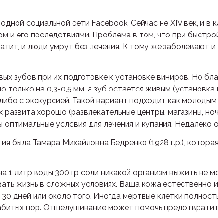
дной социальной сети Facebook. Сейчас не XIV век, и в
м и его последствиями. Проблема в том, что при быстр
атит, и люди умрут без лечения. К тому же заболевают и 
ых зубов при их подготовке к установке виниров. Но бл
 только на 0,3-0,5 мм, а зуб остается живым (установка
ибо с экскурсией. Такой вариант подходит как молодым л
развита хорошо (развлекательные центры, магазины, ночн
 оптимальные условия для лечения и купания. Недалеко о
ия была Тамара Михайловна Бедренко (1928 г.р.), котор
 на 1 литр воды 300 гр соли никакой организм выжить не
ть жизнь в сложных условиях. Ваша кожа естественно и
30 дней или около того. Иногда мертвые клетки полност
абитых пор. Отшелушивание может помочь предотвратить