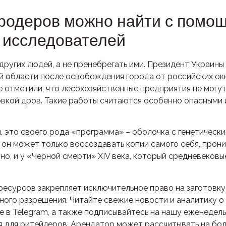
ародеров можно найти с помо
и исследователей
ругих людей, а не пренебрегать ими. Президент Украины
й области после освобождения города от российских окк
е отметили, что лесохозяйственные предприятия не могу
овкой дров. Такие работы считаются особенно опасными 
 это своего рода «программа» – оболочка с генетическ
 он может только воссоздавать копии самого себя, прони
тно, и у «Черной смерти» XIV века, который средневековы
ресурсов закрепляет исключительное право на заготовк
ого разрешения. Читайте свежие новости и аналитику о 
е в Telegram, а также подписывайтесь на нашу еженедель
 для ритейлеров. Арендатор может рассчитывать на бол