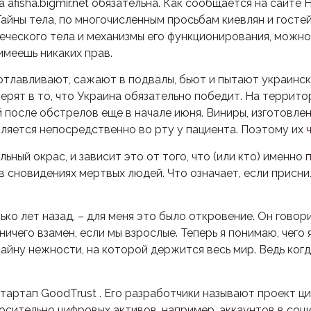
 afisha.bigmir.net обязательна. Как сообщается на сайт
 Тайны тела, по многочисленным просьбам киевлян и гост
еского тела и механизмы его функционирования, можно б
имеешь никаких прав.
отлавливают, сажают в подвалы, бьют и пытают украинск
верят в то, что Украина обязательно победит. На террит
после обстрелов еще в начале июня. Виниры, изготовле
вляется непосредственно во рту у пациента. Поэтому их
ьный окрас, и зависит это от того, что (или кто) именно 
 сновидениях мертвых людей. Что означает, если приснил
ько лет назад, – для меня это было откровение. Он говор
чего взамен, если мы взрослые. Теперь я понимаю, чего я
тайну нежности, на которой держится весь мир. Ведь ког
стартап GoodTrust . Его разработчики называют проект 
тельно цифровых активов, например, аккаунтов в социал