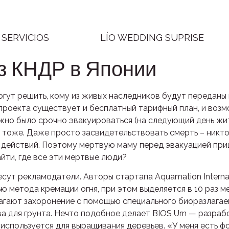
SERVICIOS
LÍO WEDDING SUPRISE
з КНДР в Японии
огут решить, кому из живых наследников будут переданы
у проекта существует и бесплатный тарифный план, и воз
жно было срочно эвакуироваться (на следующий день жи
 тоже. Даже просто засвидетельствовать смерть – никто н
х действий. Поэтому мертвую маму перед эвакуацией пр
айти, где все эти мертвые люди?
сут рекламодатели. Авторы стартапа Aquamation Interna
ю метода кремации огня, при этом выделяется в 10 раз 
лагают захоронение с помощью специального биоразлага
а для грунта. Нечто подобное делает BIOS Urn — разраб
спользуется для выращивания деревьев. «У меня есть фо