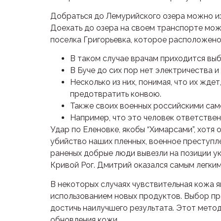
Добраться до Лемурийского озера можно из 
Доехать до озера на своем транспорте мож
поселка Григорьевка, которое расположено 
В таком случае врачам приходится выби
В Буче до сих пор нет электричества и 
Несколько из них, понимая, что их жде
предотвратить конвою.
Также своих военных российскими сам
Например, что это человек ответствен
Удар по Еленовке, якобы “Химарсами”, хотя 
убийство наших пленных, военное преступл
раненых добрые люди вывезли на позиции у
Кривой Рог. Дмитрий оказался самым легки
В некоторых случаях чувствительная кожа 
использованием новых продуктов. Выбор п
достичь наилучшего результата. Этот метод
обновления кожи.