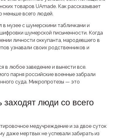
аинских товаров UAmade. Как рассказывает
о меньше всего людей.
л в музее с шумерскими табличками и
дешифровки шумерской письменности. Когда
ении личности оккупанта, мародевшего в
упов узнавали своих родственников и
я в любое заведение и вынести все.
мого парня российские военные забрали
ионного суда. Микропротезы — это
 заходят люди со всего
ортировочное медучреждение и за двое суток
му даже мертвых не успевали забирать из