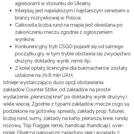
agresorami w stosunku do Ukrainy.
Interplay jest największym i najstarszym serwisem o
branży rozrywkowej w Polsce.
Całkowita liczba rund na mapie jest określana po
zakończeniu meczu zgodnie z ogłoszeniem
wyników.
Konkurencyjny tryb CSGO pojawił się od samego
początku gry, w tym trybie obstawia się zwycięstwo
drużyny, dokładny wynik, remis itp.
Z kolei opłaty licencyjne dla bukmacherów zostały
ustalone na 70,8 mln UAH.
Istnieje wystarczająco dużo opcji obstawiania
zakładów Counter Strike, od zakładów na proste
wydarzenie „pierwszej krwi” po dokładny wynik drużyny i
wiele więcej. Zgodnie z typami zakładów, mecze csgo są
podzielone na gotówkę, spready, zakłady prop, futures,
liczbę rund, sumy, zakłady na kartę, pierwszą krew, rundę
nożową, Top Fragger, remis, handicap (handicap), over-
mniej. Obejrzyj najnowsze zwiastuny gier i wywiady z