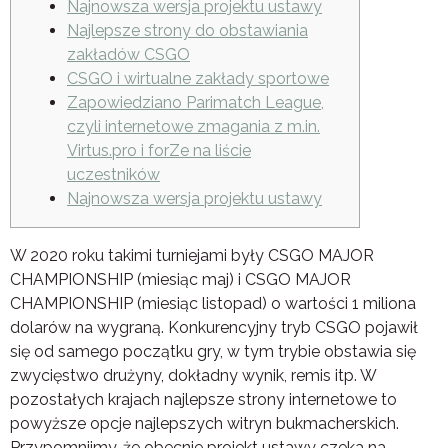
Najnowsza wersja projektu ustawy
Najlepsze strony do obstawiania
zakładów CSGO
CSGO i wirtualne zakłady sportowe
Zapowiedziano Parimatch League,
czyli internetowe zmagania z m.in.
Virtus.pro i forZe na liście
uczestników
Najnowsza wersja projektu ustawy
W 2020 roku takimi turniejami były CSGO MAJOR
CHAMPIONSHIP (miesiąc maj) i CSGO MAJOR
CHAMPIONSHIP (miesiąc listopad) o wartości 1 miliona
dolarów na wygraną. Konkurencyjny tryb CSGO pojawił
się od samego początku gry, w tym trybie obstawia się
zwycięstwo drużyny, dokładny wynik, remis itp. W
pozostałych krajach najlepsze strony internetowe to
powyższe opcje najlepszych witryn bukmacherskich.
Przypomnijmy, że obecnie projekt ustawy czeka na