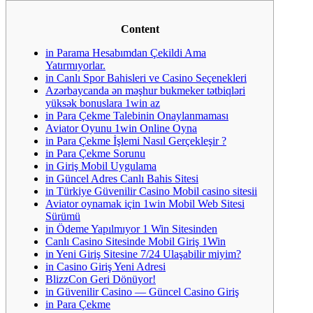
Content
in Parama Hesabımdan Çekildi Ama
Yatırmıyorlar.
in Canlı Spor Bahisleri ve Casino Seçenekleri
Azərbaycanda ən məşhur bukmeker tətbiqləri
yüksək bonuslara 1win az
in Para Çekme Talebinin Onaylanmaması
Aviator Oyunu 1win Online Oyna
in Para Çekme İşlemi Nasıl Gerçekleşir ?
in Para Çekme Sorunu
in Giriş Mobil Uygulama
in Güncel Adres Canlı Bahis Sitesi
in Türkiye Güvenilir Casino Mobil casino sitesii
Aviator oynamak için 1win Mobil Web Sitesi
Sürümü
in Ödeme Yapılmıyor 1 Win Sitesinden
Canlı Casino Sitesinde Mobil Giriş 1Win
in Yeni Giriş Sitesine 7/24 Ulaşabilir miyim?
in Casino Giriş Yeni Adresi
BlizzCon Geri Dönüyor!
in Güvenilir Casino — Güncel Casino Giriş
in Para Çekme