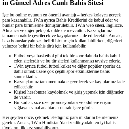
in Güncel Adres Canlı Bahis Sitesi
İşte bu online oyunun en önemli avantajı – herkes kolayca gerçek
para kazanabilir. 1Win ayrıca Bahis Kredilerini de kabul eder ve
bunlar para birimlerine dönüştürülebilir. 1Win web sitesi, İngilizce,
Almanca ve diğer pek çok dilde de mevcuttur. Kazançlarınız
tamamen nakde çevrilecek ve kayıplarınız iade edilecektir. Ancak,
bazı bonuslar yalnızca belirli bir tur için kullanılabilirken, diğerleri
yalnızca belirli bir bahis türü için kullanılabilir.
Futbol veya basketbol gibi tek bir spor dalında bahis kabul
eden sitelerdir ve bu tür siteleri kullanmanızı tavsiye ederiz.
1Win ayrıca futbol,futbol,kriket ve diğer popüler sporlar da
dahil olmak üzere çok çeşitli spor etkinliklerine bahis
sunmaktadır.
Kazançlarınız tamamen nakde çevrilecek ve kayıplarınız iade
edilecektir.
Kişisel hesabınıza kaydolmak ve giriş yapmak için düğmeler
de vardır.
Bu kodlar, size özel promosyonlara ve ödüllere erişim
sağlayan sanal anahtarlar olarak işlev görür.
Her şeyden önce, çekmek istediğiniz para miktarını belirlemeniz
gerekir. Ancak, 1Win Hindistan’da size dünyadaki en iyi bahis
tüyolarını ilk kez sunabiliyoruz.