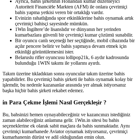
Ayrıca, bahis şirketinin Hollandalı kumar düzenleyici
Autoriteit Financiële Markten (AFM) ile onlara çevrimiçi
bahis yapma yetkisi veren bir ortaklığı vardır.
Evinizin rahatlığında spor etkinliklerine bahis oynamak artık
çevrimiçi bahisçi sayesinde mümkün.
1Win İngiltere’de lisanslıdır ve dünyanın her yerinden
kumarbazlara güvenli bir çevrimiçi kumar çözümü sunabilir.
Bir oyuncu canlı seçeneği her seçtiğinde, mobil cihazında bir
açılır pencere belirir ve bahis yapmaya devam etmek için
etkinliği görüntülemesini ister.
Belaruslu rifler oyuncusu lollipop21k, 6 aydır kadrosunda
bulunduğu 1WIN takımı ile yollarını ayırdı.
Takım üzerine tıkladıktan sonra oyuncular takım üzerine bahis
yapabilirler. Bu çevrimiçi bahis şirketi ile bahis oynamak kolay bir
işlemdir, bu nedenle kazananlar arasında yer almak istiyorsanız
başka hiçbir bahis şirketi rekabet edemez.
in Para Çekme İşlemi Nasıl Gerçekleşir ?
Bu, bahsinizi hemen oynayabileceğiniz ve kazancınızı istediğiniz
zaman alabileceğiniz anlamına gelir. 1Win.in sitesi bu bahis
seçeneklerine ek olarak sabit maçlara da bahis sunmaktadır. Aynı
çevrimiçi kumarhanede Aviator oynamak istiyorsanız, çevrimiçi
kumarhanenin dürüst ve adil olduğundan emin olun.