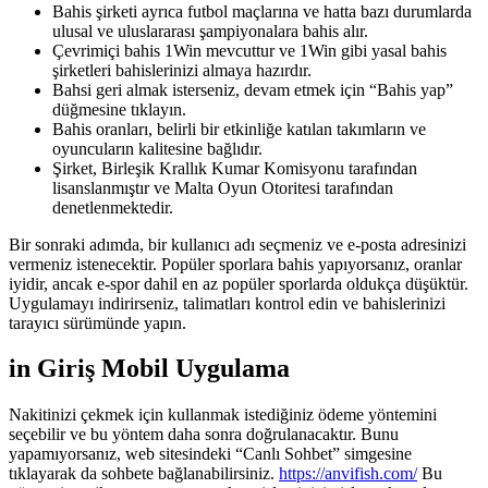
Bahis şirketi ayrıca futbol maçlarına ve hatta bazı durumlarda
ulusal ve uluslararası şampiyonalara bahis alır.
Çevrimiçi bahis 1Win mevcuttur ve 1Win gibi yasal bahis
şirketleri bahislerinizi almaya hazırdır.
Bahsi geri almak isterseniz, devam etmek için “Bahis yap”
düğmesine tıklayın.
Bahis oranları, belirli bir etkinliğe katılan takımların ve
oyuncuların kalitesine bağlıdır.
Şirket, Birleşik Krallık Kumar Komisyonu tarafından
lisanslanmıştır ve Malta Oyun Otoritesi tarafından
denetlenmektedir.
Bir sonraki adımda, bir kullanıcı adı seçmeniz ve e-posta adresinizi
vermeniz istenecektir. Popüler sporlara bahis yapıyorsanız, oranlar
iyidir, ancak e-spor dahil en az popüler sporlarda oldukça düşüktür.
Uygulamayı indirirseniz, talimatları kontrol edin ve bahislerinizi
tarayıcı sürümünde yapın.
in Giriş Mobil Uygulama
Nakitinizi çekmek için kullanmak istediğiniz ödeme yöntemini
seçebilir ve bu yöntem daha sonra doğrulanacaktır. Bunu
yapamıyorsanız, web sitesindeki “Canlı Sohbet” simgesine
tıklayarak da sohbete bağlanabilirsiniz.
https://anvifish.com/
Bu