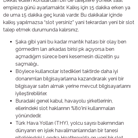
Dikkat edilen konulardan biri de taleplere yönelik saat
empieza günü ayarlamaktır. Kalkış için 15 dakika erken ya
de uma 15 dakika geç kuralı vardır. Bu dakikalar içinde
kalkış yapılmazsa “slot yersiniz” yani tekrardan yeni bir slot
talep etmek durumunda kalırsınız.
Şaka gibi yani bu kadar mantık hatası bir olay ben
görmedim lan arkadas birisi pk açıyorsa ben
açmadığım sürece beni kesemesin düzeltin şu
saçmalığı..
Böylece kullanıcılar istedikleri taktirde daha iyi
donanımları bilgisayarlarına kazandırarak yeni bir
bilgisayar satın almak yerine mevcut bilgisayarlarını
iyileştirebilirler.
Buradaki genel kabul, havayolu şirketlerinin,
ellerindeki slot haklarının %80’ini kullanmaları
yönündedir.
Türk Hava Yolları (THY), yolcu sayısı bakımından
dünyanın en işlek havalimanlarından bir tanesi
niteliğindeki Londra Heathrow’da en yeni bir slot