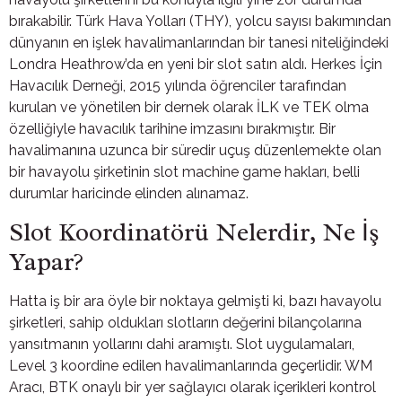
bırakabilir. Türk Hava Yolları (THY), yolcu sayısı bakımından
dünyanın en işlek havalimanlarından bir tanesi niteliğindeki
Londra Heathrow’da en yeni bir slot satın aldı. Herkes İçin
Havacılık Derneği, 2015 yılında öğrenciler tarafından
kurulan ve yönetilen bir dernek olarak İLK ve TEK olma
özelliğiyle havacılık tarihine imzasını bırakmıştır. Bir
havalimanına uzunca bir süredir uçuş düzenlemekte olan
bir havayolu şirketinin slot machine game hakları, belli
durumlar haricinde elinden alınamaz.
Slot Koordinatörü Nelerdir, Ne İş
Yapar?
Hatta iş bir ara öyle bir noktaya gelmişti ki, bazı havayolu
şirketleri, sahip oldukları slotların değerini bilançolarına
yansıtmanın yollarını dahi aramıştı. Slot uygulamaları,
Level 3 koordine edilen havalimanlarında geçerlidir. WM
Aracı, BTK onaylı bir yer sağlayıcı olarak içerikleri kontrol