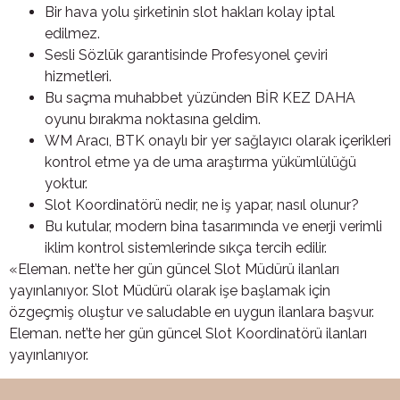
Bir hava yolu şirketinin slot hakları kolay iptal
edilmez.
Sesli Sözlük garantisinde Profesyonel çeviri
hizmetleri.
Bu saçma muhabbet yüzünden BİR KEZ DAHA
oyunu bırakma noktasına geldim.
WM Aracı, BTK onaylı bir yer sağlayıcı olarak içerikleri
kontrol etme ya de uma araştırma yükümlülüğü
yoktur.
Slot Koordinatörü nedir, ne iş yapar, nasıl olunur?
Bu kutular, modern bina tasarımında ve enerji verimli
iklim kontrol sistemlerinde sıkça tercih edilir.
«Eleman. net’te her gün güncel Slot Müdürü ilanları
yayınlanıyor. Slot Müdürü olarak işe başlamak için
özgeçmiş oluştur ve saludable en uygun ilanlara başvur.
Eleman. net’te her gün güncel Slot Koordinatörü ilanları
yayınlanıyor.