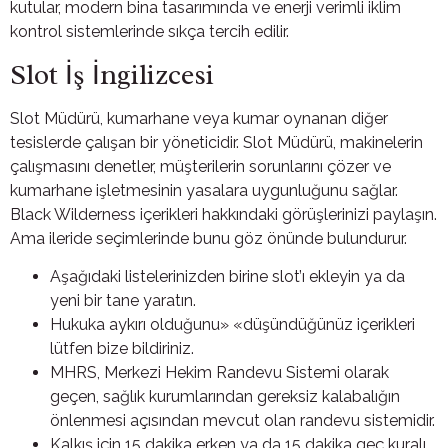
kutular, modern bina tasarımında ve enerji verimli iklim
kontrol sistemlerinde sıkça tercih edilir.
Slot İş İngilizcesi
Slot Müdürü, kumarhane veya kumar oynanan diğer
tesislerde çalışan bir yöneticidir. Slot Müdürü, makinelerin
çalışmasını denetler, müşterilerin sorunlarını çözer ve
kumarhane işletmesinin yasalara uygunluğunu sağlar.
Black Wilderness içerikleri hakkındaki görüşlerinizi paylaşın.
Ama ileride seçimlerinde bunu göz önünde bulundurur.
Aşağıdaki listelerinizden birine slot’ı ekleyin ya da
yeni bir tane yaratın.
Hukuka aykırı olduğunu» «düşündüğünüz içerikleri
lütfen bize bildiriniz.
MHRS, Merkezi Hekim Randevu Sistemi olarak
geçen, sağlık kurumlarından gereksiz kalabalığın
önlenmesi açısından mevcut olan randevu sistemidir.
Kalkış için 15 dakika erken ya da 15 dakika geç kuralı