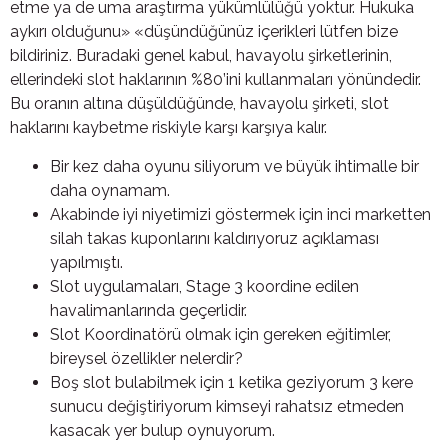
etme ya de uma araştırma yükümlülüğü yoktur. Hukuka
aykırı olduğunu» «düşündüğünüz içerikleri lütfen bize
bildiriniz. Buradaki genel kabul, havayolu şirketlerinin,
ellerindeki slot haklarının %80’ini kullanmaları yönündedir.
Bu oranın altına düşüldüğünde, havayolu şirketi, slot
haklarını kaybetme riskiyle karşı karşıya kalır.
Bir kez daha oyunu siliyorum ve büyük ihtimalle bir
daha oynamam.
Akabinde iyi niyetimizi göstermek için inci marketten
silah takas kuponlarını kaldırıyoruz açıklaması
yapılmıştı.
Slot uygulamaları, Stage 3 koordine edilen
havalimanlarında geçerlidir.
Slot Koordinatörü olmak için gereken eğitimler,
bireysel özellikler nelerdir?
Boş slot bulabilmek için 1 ketika geziyorum 3 kere
sunucu değiştiriyorum kimseyi rahatsız etmeden
kasacak yer bulup oynuyorum.