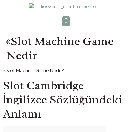
«Slot Machine Game
Nedir
«Slot Machine Game Nedir?
Slot Cambridge
İngilizce Sözlüğündeki
Anlamı