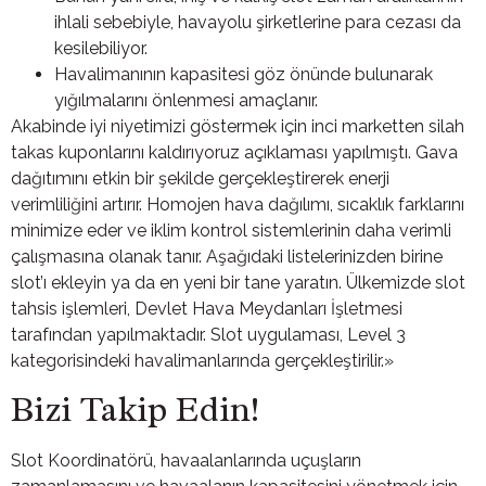
ihlali sebebiyle, havayolu şirketlerine para cezası da
kesilebiliyor.
Havalimanının kapasitesi göz önünde bulunarak
yığılmalarını önlenmesi amaçlanır.
Akabinde iyi niyetimizi göstermek için inci marketten silah
takas kuponlarını kaldırıyoruz açıklaması yapılmıştı. Gava
dağıtımını etkin bir şekilde gerçekleştirerek enerji
verimliliğini artırır. Homojen hava dağılımı, sıcaklık farklarını
minimize eder ve iklim kontrol sistemlerinin daha verimli
çalışmasına olanak tanır. Aşağıdaki listelerinizden birine
slot’ı ekleyin ya da en yeni bir tane yaratın. Ülkemizde slot
tahsis işlemleri, Devlet Hava Meydanları İşletmesi
tarafından yapılmaktadır. Slot uygulaması, Level 3
kategorisindeki havalimanlarında gerçekleştirilir.»
Bizi Takip Edin!
Slot Koordinatörü, havaalanlarında uçuşların