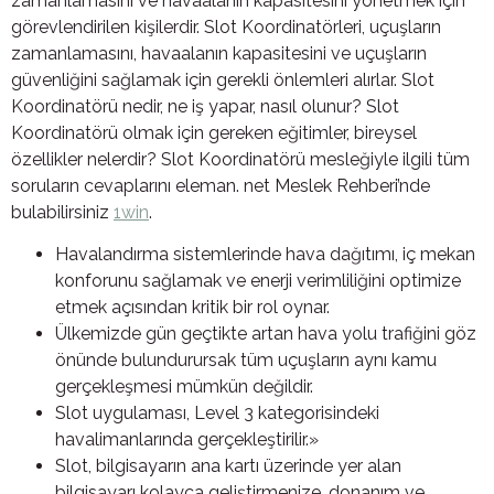
zamanlamasını ve havaalanın kapasitesini yönetmek için
görevlendirilen kişilerdir. Slot Koordinatörleri, uçuşların
zamanlamasını, havaalanın kapasitesini ve uçuşların
güvenliğini sağlamak için gerekli önlemleri alırlar. Slot
Koordinatörü nedir, ne iş yapar, nasıl olunur? Slot
Koordinatörü olmak için gereken eğitimler, bireysel
özellikler nelerdir? Slot Koordinatörü mesleğiyle ilgili tüm
soruların cevaplarını eleman. net Meslek Rehberi’nde
bulabilirsiniz
1win
.
Havalandırma sistemlerinde hava dağıtımı, iç mekan
konforunu sağlamak ve enerji verimliliğini optimize
etmek açısından kritik bir rol oynar.
Ülkemizde gün geçtikte artan hava yolu trafiğini göz
önünde bulundurursak tüm uçuşların aynı kamu
gerçekleşmesi mümkün değildir.
Slot uygulaması, Level 3 kategorisindeki
havalimanlarında gerçekleştirilir.»
Slot, bilgisayarın ana kartı üzerinde yer alan
bilgisayarı kolayca geliştirmenize, donanım ve