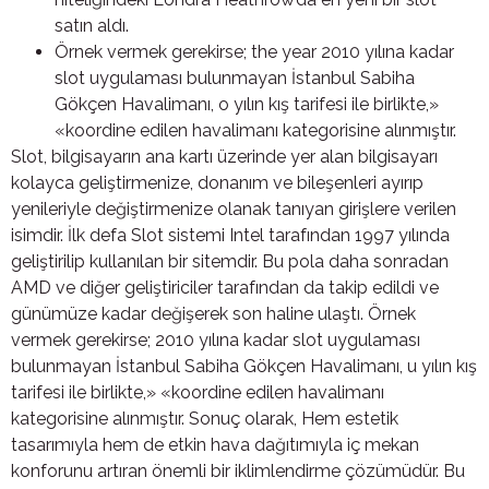
satın aldı.
Örnek vermek gerekirse; the year 2010 yılına kadar
slot uygulaması bulunmayan İstanbul Sabiha
Gökçen Havalimanı, o yılın kış tarifesi ile birlikte,»
«koordine edilen havalimanı kategorisine alınmıştır.
Slot, bilgisayarın ana kartı üzerinde yer alan bilgisayarı
kolayca geliştirmenize, donanım ve bileşenleri ayırıp
yenileriyle değiştirmenize olanak tanıyan girişlere verilen
isimdir. İlk defa Slot sistemi Intel tarafından 1997 yılında
geliştirilip kullanılan bir sitemdir. Bu pola daha sonradan
AMD ve diğer geliştiriciler tarafından da takip edildi ve
günümüze kadar değişerek son haline ulaştı. Örnek
vermek gerekirse; 2010 yılına kadar slot uygulaması
bulunmayan İstanbul Sabiha Gökçen Havalimanı, u yılın kış
tarifesi ile birlikte,» «koordine edilen havalimanı
kategorisine alınmıştır. Sonuç olarak, Hem estetik
tasarımıyla hem de etkin hava dağıtımıyla iç mekan
konforunu artıran önemli bir iklimlendirme çözümüdür. Bu