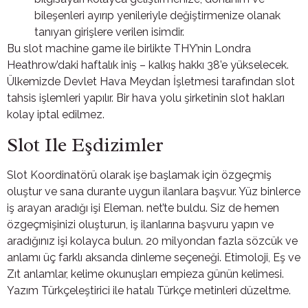
bileşenleri ayırıp yenileriyle değiştirmenize olanak
tanıyan girişlere verilen isimdir.
Bu slot machine game ile birlikte THY’nin Londra
Heathrow’daki haftalık iniş – kalkış hakkı 38’e yükselecek.
Ülkemizde Devlet Hava Meydan İşletmesi tarafından slot
tahsis işlemleri yapılır. Bir hava yolu şirketinin slot hakları
kolay iptal edilmez.
Slot Ile Eşdizimler
Slot Koordinatörü olarak işe başlamak için özgeçmiş
oluştur ve sana durante uygun ilanlara başvur. Yüz binlerce
iş arayan aradığı işi Eleman. net’te buldu. Siz de hemen
özgeçmişinizi oluşturun, iş ilanlarına başvuru yapın ve
aradığınız işi kolayca bulun. 20 milyondan fazla sözcük ve
anlamı üç farklı aksanda dinleme seçeneği. Etimoloji, Eş ve
Zıt anlamlar, kelime okunuşları empieza günün kelimesi.
Yazım Türkçeleştirici ile hatalı Türkçe metinleri düzeltme.