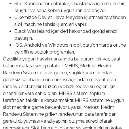
Slot Koordinatörü olarak işe başlamak için özgeçmiş
oluştur ve sana sobre uygun ilanlara başvur.
Ülkemizde Devlet Hava Meydan İşletmesi tarafından
slot machine tahsis işlemleri yapılır.
Black Wasteland içerikleri hakkındaki görüşlerinizi
paylaşın.
IOS, Android ve Windows mobil platformlarda online
ve offline sözlük programları.
Özellikle yoğun havalimanlarında bu durum, bir kaç saati
bulan rötarlara sebep olabilir. MHRS, Merkezi Hekim
Randevu Sistemi olarak geçen, sağlık kurumlarından
gereksiz kalabalığın önlenmesi açısından mevcut olan
randevu sistemidir. Düzenli ve hızlı tedavi süreçleri için
önemli bir yere sahip olan, MHRS sistemi toplum
tarafından takdir ile karşılanmaktır. MHRS sistemine uygun
slot machine game bekleniyor uyarısı, Merkezi Hekim
Randevu Sistemine girilen randevunun cara tarafından
gerekli duyulması ve altyapının oluşma süreci olarak
geçmektedir. Slot terimi, bilgisayar sistemine girilen kolay