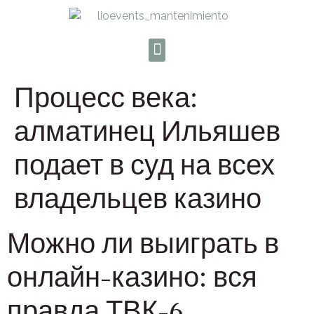
Процесс века:
алматинец Ильяшев
подает в суд на всех
владельцев казино
Можно ли выиграть в
онлайн-казино: вся
правда ТВК-6