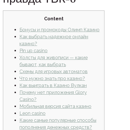
Content
Бонусы и промокоды Олимп Казино
Как выбрать надежное онлайн
казино?
Pin up casino
Холсты для живописи — какие
бывают, как выбрать
Схемы для игровых автоматов
Что нужно знать про казино?
Как выиграть в Казино Вулкан
Почему нет приложения Glory
Casino?
Мобильная версия сайта казино
Leon casino
Какие самые популярные способы
пополнения денежных средств?