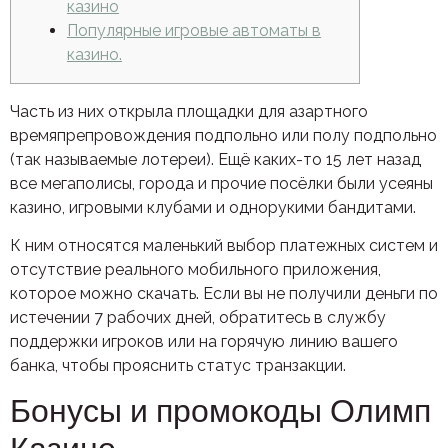
казино
Популярные игровые автоматы в
казино.
Часть из них открыла площадки для азартного
времяпрепровождения подпольно или полу подпольно
(так называемые лотереи). Ещё каких-то 15 лет назад
все мегаполисы, города и прочие посёлки были усеяны
казино, игровыми клубами и однорукими бандитами.
К ним относятся маленький выбор платежных систем и
отсутствие реального мобильного приложения,
которое можно скачать. Если вы не получили деньги по
истечении 7 рабочих дней, обратитесь в службу
поддержки игроков или на горячую линию вашего
банка, чтобы прояснить статус транзакции.
Бонусы и промокоды Олимп