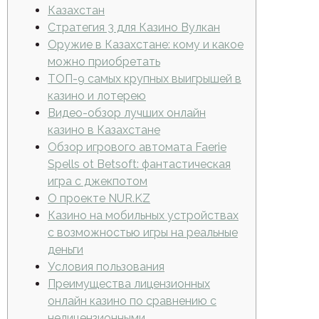
Казахстан
Стратегия 3 для Казино Вулкан
Оружие в Казахстане: кому и какое
можно приобретать
ТОП-9 самых крупных выигрышей в
казино и лотерею
Видео-обзор лучших онлайн
казино в Казахстане
Обзор игрового автомата Faerie
Spells ot Betsoft: фантастическая
игра с джекпотом
О проекте NUR.KZ
Казино на мобильных устройствах
с возможностью игры на реальные
деньги
Условия пользования
Преимущества лицензионных
онлайн казино по сравнению с
нелицензионными