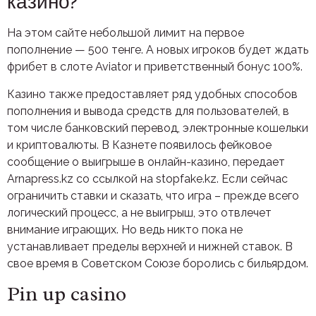
казино?
На этом сайте небольшой лимит на первое
пополнение — 500 тенге. А новых игроков будет ждать
фрибет в слоте Aviator и приветственный бонус 100%.
Казино также предоставляет ряд удобных способов
пополнения и вывода средств для пользователей, в
том числе банковский перевод, электронные кошельки
и криптовалюты. В Казнете появилось фейковое
сообщение о выигрыше в онлайн-казино, передает
Arnapress.kz со ссылкой на stopfake.kz. Если сейчас
ограничить ставки и сказать, что игра – прежде всего
логический процесс, а не выигрыш, это отвлечет
внимание играющих. Но ведь никто пока не
устанавливает пределы верхней и нижней ставок. В
свое время в Советском Союзе боролись с бильярдом.
Pin up casino