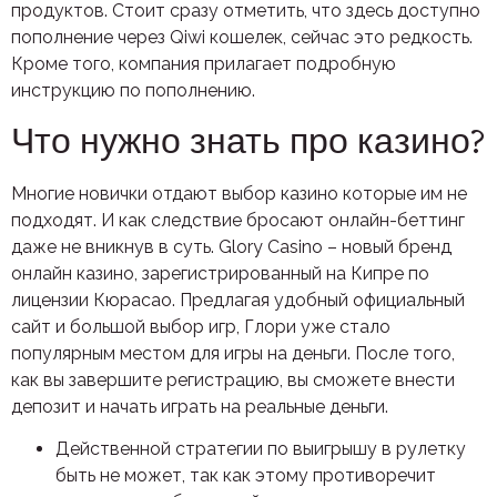
продуктов. Стоит сразу отметить, что здесь доступно
пополнение через Qiwi кошелек, сейчас это редкость.
Кроме того, компания прилагает подробную
инструкцию по пополнению.
Что нужно знать про казино?
Многие новички отдают выбор казино которые им не
подходят. И как следствие бросают онлайн-беттинг
даже не вникнув в суть. Glory Casino – новый бренд
онлайн казино, зарегистрированный на Кипре по
лицензии Кюрасао. Предлагая удобный официальный
сайт и большой выбор игр, Глори уже стало
популярным местом для игры на деньги. После того,
как вы завершите регистрацию, вы сможете внести
депозит и начать играть на реальные деньги.
Действенной стратегии по выигрышу в рулетку
быть не может, так как этому противоречит