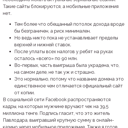
Такие сайты блокируются, а мобильные приложения
нет.
Тем более что обещанный потолок дохода вроде
бы безграничен, а риск минимален.
Но ведь никто пока не устанавливает пределы
верхней и нижней ставок.
После уплаты всех налогов у ребят на руках
осталось «всего» по 90 млн.
Во-первых, часть выигрыша была украдена, что,
на самом деле, не так уж и страшно.
Это нормально, потому что название домена это
единственное чем отличается официальный сайт
от копии.
В социальной сети Facebook распространяются
кадры, на которых мужчине вручают чек на 39,5
миллиона тенге. Подпись гласит, что это житель
Павлодара, выигравший крупную сумму в онлайн-
казино через мобильное приложение. Также я готов