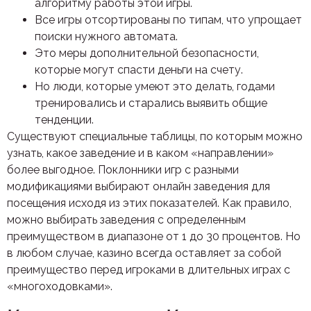
алгоритму работы этой игры.
Все игры отсортированы по типам, что упрощает
поиски нужного автомата.
Это меры дополнительной безопасности,
которые могут спасти деньги на счету.
Но люди, которые умеют это делать, годами
тренировались и старались выявить общие
тенденции.
Существуют специальные таблицы, по которым можно
узнать, какое заведение и в каком «направлении»
более выгодное. Поклонники игр с разными
модификациями выбирают онлайн заведения для
посещения исходя из этих показателей. Как правило,
можно выбирать заведения с определенным
преимуществом в диапазоне от 1 до 30 процентов. Но
в любом случае, казино всегда оставляет за собой
преимущество перед игроками в длительных играх с
«многоходовками».