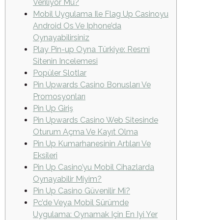
Veriliyor Mu?
Mobil Uygulama Ile Flag Up Casinoyu
Android Os Ve Iphone’da
Oynayabilirsiniz
Play Pin-up Oyna Türkiye: Resmi
Sitenin Incelemesi
Popüler Slotlar
Pin Upwards Casino Bonusları Ve
Promosyonları
Pin Up Giriş
Pin Upwards Casino Web Sitesinde
Oturum Açma Ve Kayıt Olma
Pin Up Kumarhanesinin Artıları Ve
Eksileri
Pin Up Casino’yu Mobil Cihazlarda
Oynayabilir Miyim?
Pin Up Casino Güvenilir Mi?
Pc’de Veya Mobil Sürümde
Uygulama: Oynamak Için En Iyi Yer