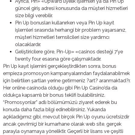
Ayrıca, Pin» «Upward üyelik işlemleri ya da Pin Up
güncel giriş adresi konusunda da müşteri hizmetleri
size bilgi verebilir.
Pin Up bonusları kullanırken veya Pin Up kayıt
işlemleri sırasında herhangi bir problem yaşarsanız,
müşteri hizmetleri temsilcileri size yardımcı
olacaklardır.
Geliştiricilere göre, Pin-Up» «casinos desteği 7’ye
twenty four esasına göre çalışmaktadır.
Pin Up kayıt işlemini gerçekleştirdikten sonra, bonus
empieza promosyon kampanyalarından faydalanabilmek
için belirtilen şartları yerine getirmeniz ?art? aranmaktad?r.
Her online casinoda olduğu gibi Pin Up Casino’da da
oldukça kapsamlı bir bonus teklifi bulabilirsiniz.
“Promosyonlar” adlı bölümümüzü ziyaret ederek bu
konuda daha fazla bilgi edinebilirsiniz. Yukarıda
açıkladığımız gibi, mevcut birçok Pin Up oyunu ücretsizdir
ancak çevrimiçi bir kumarhane olarak web site, gerçek
parayla oynamaya yöneliktir. Geçerli bir lisans ve çeşitli