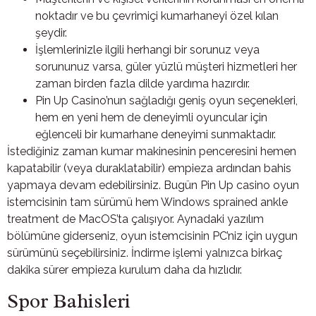
noktadır ve bu çevrimiçi kumarhaneyi özel kılan
şeydir.
İşlemlerinizle ilgili herhangi bir sorunuz veya
sorununuz varsa, güler yüzlü müşteri hizmetleri her
zaman birden fazla dilde yardıma hazırdır.
Pin Up Casino’nun sağladığı geniş oyun seçenekleri,
hem en yeni hem de deneyimli oyuncular için
eğlenceli bir kumarhane deneyimi sunmaktadır.
İstediğiniz zaman kumar makinesinin penceresini hemen
kapatabilir (veya duraklatabilir) empieza ardından bahis
yapmaya devam edebilirsiniz. Bugün Pin Up casino oyun
istemcisinin tam sürümü hem Windows sprained ankle
treatment de MacOS’ta çalışıyor. Aynadaki yazılım
bölümüne giderseniz, oyun istemcisinin PC’niz için uygun
sürümünü seçebilirsiniz. İndirme işlemi yalnızca birkaç
dakika sürer empieza kurulum daha da hızlıdır.
Spor Bahisleri