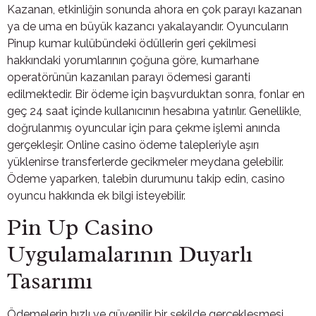
Kazanan, etkinliğin sonunda ahora en çok parayı kazanan
ya de uma en büyük kazancı yakalayandır. Oyuncuların
Pinup kumar kulübündeki ödüllerin geri çekilmesi
hakkındaki yorumlarının çoğuna göre, kumarhane
operatörünün kazanılan parayı ödemesi garanti
edilmektedir. Bir ödeme için başvurduktan sonra, fonlar en
geç 24 saat içinde kullanıcının hesabına yatırılır. Genellikle,
doğrulanmış oyuncular için para çekme işlemi anında
gerçekleşir. Online casino ödeme talepleriyle aşırı
yüklenirse transferlerde gecikmeler meydana gelebilir.
Ödeme yaparken, talebin durumunu takip edin, casino
oyuncu hakkında ek bilgi isteyebilir.
Pin Up Casino
Uygulamalarının Duyarlı
Tasarımı
Ödemelerin hızlı ve güvenilir bir şekilde gerçekleşmesi