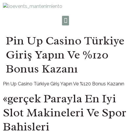
Pin Up Casino Türkiye
Giriş Yapın Ve %120
Bonus Kazanı
Pin Up Casino Türkiye Giriş Yapın Ve %120 Bonus Kazanın
«gerçek Parayla En Iyi
Slot Makineleri Ve Spor
Bahisleri