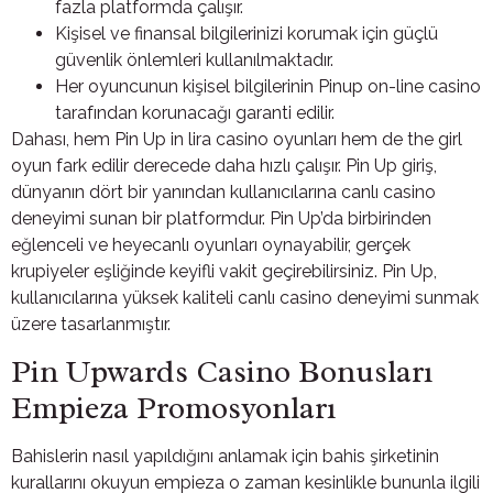
fazla platformda çalışır.
Kişisel ve finansal bilgilerinizi korumak için güçlü
güvenlik önlemleri kullanılmaktadır.
Her oyuncunun kişisel bilgilerinin Pinup on-line casino
tarafından korunacağı garanti edilir.
Dahası, hem Pin Up in lira casino oyunları hem de the girl
oyun fark edilir derecede daha hızlı çalışır. Pin Up giriş,
dünyanın dört bir yanından kullanıcılarına canlı casino
deneyimi sunan bir platformdur. Pin Up’da birbirinden
eğlenceli ve heyecanlı oyunları oynayabilir, gerçek
krupiyeler eşliğinde keyifli vakit geçirebilirsiniz. Pin Up,
kullanıcılarına yüksek kaliteli canlı casino deneyimi sunmak
üzere tasarlanmıştır.
Pin Upwards Casino Bonusları
Empieza Promosyonları
Bahislerin nasıl yapıldığını anlamak için bahis şirketinin
kurallarını okuyun empieza o zaman kesinlikle bununla ilgili