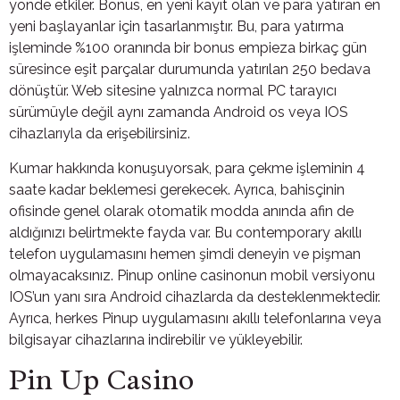
yönde etkiler. Bonus, en yeni kayıt olan ve para yatıran en
yeni başlayanlar için tasarlanmıştır. Bu, para yatırma
işleminde %100 oranında bir bonus empieza birkaç gün
süresince eşit parçalar durumunda yatırılan 250 bedava
dönüştür. Web sitesine yalnızca normal PC tarayıcı
sürümüyle değil aynı zamanda Android os veya IOS
cihazlarıyla da erişebilirsiniz.
Kumar hakkında konuşuyorsak, para çekme işleminin 4
saate kadar beklemesi gerekecek. Ayrıca, bahisçinin
ofisinde genel olarak otomatik modda anında afin de
aldığınızı belirtmekte fayda var. Bu contemporary akıllı
telefon uygulamasını hemen şimdi deneyin ve pişman
olmayacaksınız. Pinup online casinonun mobil versiyonu
IOS’un yanı sıra Android cihazlarda da desteklenmektedir.
Ayrıca, herkes Pinup uygulamasını akıllı telefonlarına veya
bilgisayar cihazlarına indirebilir ve yükleyebilir.
Pin Up Casino