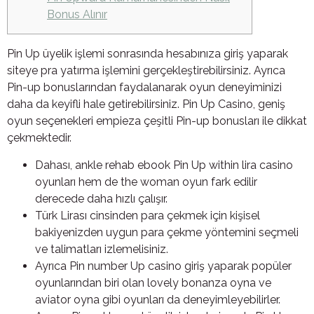
Bonus Alınır
Pin Up üyelik işlemi sonrasında hesabınıza giriş yaparak
siteye pra yatırma işlemini gerçekleştirebilirsiniz. Ayrıca
Pin-up bonuslarından faydalanarak oyun deneyiminizi
daha da keyifli hale getirebilirsiniz. Pin Up Casino, geniş
oyun seçenekleri empieza çeşitli Pin-up bonusları ile dikkat
çekmektedir.
Dahası, ankle rehab ebook Pin Up within lira casino
oyunları hem de the woman oyun fark edilir
derecede daha hızlı çalışır.
Türk Lirası cinsinden para çekmek için kişisel
bakiyenizden uygun para çekme yöntemini seçmeli
ve talimatları izlemelisiniz.
Ayrıca Pin number Up casino giriş yaparak popüler
oyunlarından biri olan lovely bonanza oyna ve
aviator oyna gibi oyunları da deneyimleyebilirler.