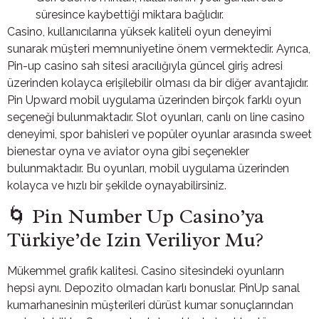
süresince kaybettiği miktara bağlıdır.
Casino, kullanıcılarına yüksek kaliteli oyun deneyimi
sunarak müşteri memnuniyetine önem vermektedir. Ayrıca,
Pin-up casino sah sitesi aracılığıyla güncel giriş adresi
üzerinden kolayca erişilebilir olması da bir diğer avantajıdır.
Pin Upward mobil uygulama üzerinden birçok farklı oyun
seçeneği bulunmaktadır. Slot oyunları, canlı on line casino
deneyimi, spor bahisleri ve popüler oyunlar arasında sweet
bienestar oyna ve aviator oyna gibi seçenekler
bulunmaktadır. Bu oyunları, mobil uygulama üzerinden
kolayca ve hızlı bir şekilde oynayabilirsiniz.
🌀 Pin Number Up Casino’ya
Türkiye’de Izin Veriliyor Mu?
Mükemmel grafik kalitesi. Casino sitesindeki oyunların
hepsi aynı. Depozito olmadan karlı bonuslar. PinUp sanal
kumarhanesinin müşterileri dürüst kumar sonuçlarından