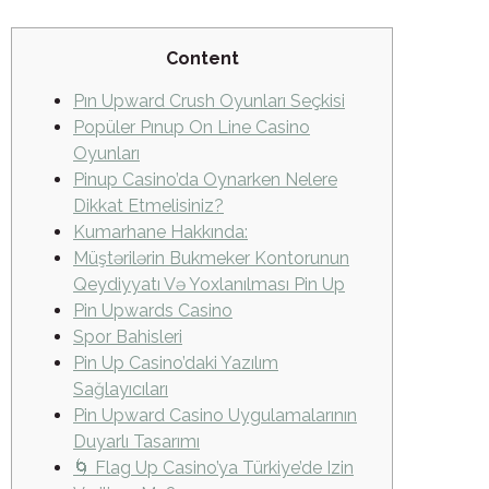
Content
Pın Upward Crush Oyunları Seçkisi
Popüler Pınup On Line Casino
Oyunları
Pinup Casino’da Oynarken Nelere
Dikkat Etmelisiniz?
Kumarhane Hakkında:
Müştərilərin Bukmeker Kontorunun
Qeydiyyatı Və Yoxlanılması Pin Up
Pin Upwards Casino
Spor Bahisleri
Pin Up Casino’daki Yazılım
Sağlayıcıları
Pin Upward Casino Uygulamalarının
Duyarlı Tasarımı
🌀 Flag Up Casino’ya Türkiye’de Izin