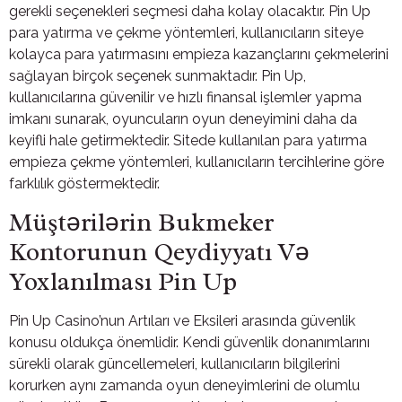
gerekli seçenekleri seçmesi daha kolay olacaktır. Pin Up
para yatırma ve çekme yöntemleri, kullanıcıların siteye
kolayca para yatırmasını empieza kazançlarını çekmelerini
sağlayan birçok seçenek sunmaktadır. Pin Up,
kullanıcılarına güvenilir ve hızlı finansal işlemler yapma
imkanı sunarak, oyuncuların oyun deneyimini daha da
keyifli hale getirmektedir. Sitede kullanılan para yatırma
empieza çekme yöntemleri, kullanıcıların tercihlerine göre
farklılık göstermektedir.
Müştərilərin Bukmeker
Kontorunun Qeydiyyatı Və
Yoxlanılması Pin Up
Pin Up Casino’nun Artıları ve Eksileri arasında güvenlik
konusu oldukça önemlidir. Kendi güvenlik donanımlarını
sürekli olarak güncellemeleri, kullanıcıların bilgilerini
korurken aynı zamanda oyun deneyimlerini de olumlu