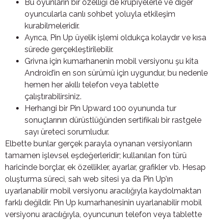
Bu oyunların bir özelliği de krupiyelerle ve diğer
oyuncularla canlı sohbet yoluyla etkileşim
kurabilmeleridir.
Ayrıca, Pin Up üyelik işlemi oldukça kolaydır ve kısa
sürede gerçekleştirilebilir.
Grivna için kumarhanenin mobil versiyonu şu kita
Android’in en son sürümü için uygundur, bu nedenle
hemen her akıllı telefon veya tablette
çalıştırabilirsiniz.
Herhangi bir Pin Upward 100 oyununda tur
sonuçlarının dürüstlüğünden sertifikalı bir rastgele
sayı üreteci sorumludur.
Elbette bunlar gerçek parayla oynanan versiyonların
tamamen işlevsel eşdeğerleridir; kullanılan fon türü
haricinde borçlar, ek özellikler, ayarlar, grafikler vb. Hesap
oluşturma süreci, sah web sitesi ya da Pin Up’ın
uyarlanabilir mobil versiyonu aracılığıyla kaydolmaktan
farklı değildir. Pin Up kumarhanesinin uyarlanabilir mobil
versiyonu aracılığıyla, oyuncunun telefon veya tablette