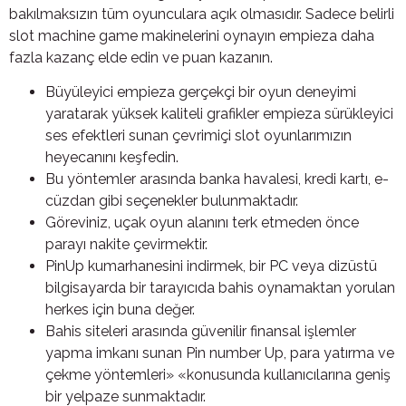
bakılmaksızın tüm oyunculara açık olmasıdır. Sadece belirli
slot machine game makinelerini oynayın empieza daha
fazla kazanç elde edin ve puan kazanın.
Büyüleyici empieza gerçekçi bir oyun deneyimi
yaratarak yüksek kaliteli grafikler empieza sürükleyici
ses efektleri sunan çevrimiçi slot oyunlarımızın
heyecanını keşfedin.
Bu yöntemler arasında banka havalesi, kredi kartı, e-
cüzdan gibi seçenekler bulunmaktadır.
Göreviniz, uçak oyun alanını terk etmeden önce
parayı nakite çevirmektir.
PinUp kumarhanesini indirmek, bir PC veya dizüstü
bilgisayarda bir tarayıcıda bahis oynamaktan yorulan
herkes için buna değer.
Bahis siteleri arasında güvenilir finansal işlemler
yapma imkanı sunan Pin number Up, para yatırma ve
çekme yöntemleri» «konusunda kullanıcılarına geniş
bir yelpaze sunmaktadır.