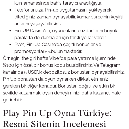
kumarhanesinde bahis tarayıcı aracılığıyla.
Telefonunuza Pin-up uygulamasını yükleyerek
dilediğiniz zaman oynayabilir, kumar sürecinin keyifli
anlarını yaşayabilirsiniz.
Pin-UP Casino’da, oyuncuların cüzdanlarını büyük
paralarla doldurmaları için farklı yollar vardır.
Evet, Pin-Up Casino’da çeşitli bonuslar ve
promosyonlar» «bulunmaktadır.
Örneğin, the girl hafta Viber’da para yatırma işleminde
%100 için özel bir bonus kodu bulabilirsiniz. Ve Telegram
kanalında 5 USD’lik depozitosuz bonusları oynayabilirsiniz.
Pin Up bonusları da oyun oynarken dikkat etmeniz
gereken bir diğer konudur. Bonusları doğru ve etkin bir
şekilde kullanmak, oyun deneyiminizi daha kazançlı hale
getirebilir.
Play Pin Up Oyna Türkiye:
Resmi Sitenin Incelemesi