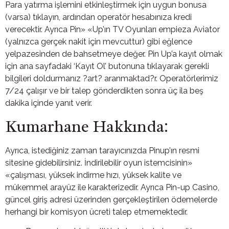
Para yatırma işlemini etkinleştirmek için uygun bonusa
(varsa) tıklayın, ardından operatör hesabınıza kredi
verecektir. Ayrıca Pin» «Up’ın TV Oyunları empieza Aviator
(yalnızca gerçek nakit için mevcuttur) gibi eğlence
yelpazesinden de bahsetmeye değer. Pin Up’a kayıt olmak
için ana sayfadaki ‘Kayıt Ol’ butonuna tıklayarak gerekli
bilgileri doldurmanız ?art? aranmaktad?r. Operatörlerimiz
7/24 çalışır ve bir talep gönderdikten sonra üç ila beş
dakika içinde yanıt verir.
Kumarhane Hakkında:
Ayrıca, istediğiniz zaman tarayıcınızda Pinup’ın resmi
sitesine gidebilirsiniz. İndirilebilir oyun istemcisinin»
«çalışması, yüksek indirme hızı, yüksek kalite ve
mükemmel arayüz ile karakterizedir. Ayrıca Pin-up Casino,
güncel giriş adresi üzerinden gerçekleştirilen ödemelerde
herhangi bir komisyon ücreti talep etmemektedir.