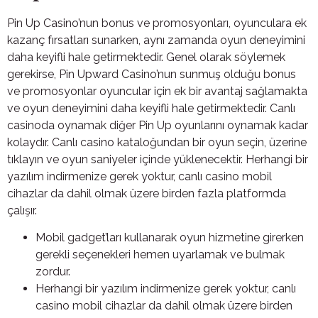
Pin Up Casino’nun bonus ve promosyonları, oyunculara ek
kazanç fırsatları sunarken, aynı zamanda oyun deneyimini
daha keyifli hale getirmektedir. Genel olarak söylemek
gerekirse, Pin Upward Casino’nun sunmuş olduğu bonus
ve promosyonlar oyuncular için ek bir avantaj sağlamakta
ve oyun deneyimini daha keyifli hale getirmektedir. Canlı
casinoda oynamak diğer Pin Up oyunlarını oynamak kadar
kolaydır. Canlı casino kataloğundan bir oyun seçin, üzerine
tıklayın ve oyun saniyeler içinde yüklenecektir. Herhangi bir
yazılım indirmenize gerek yoktur, canlı casino mobil
cihazlar da dahil olmak üzere birden fazla platformda
çalışır.
Mobil gadget’ları kullanarak oyun hizmetine girerken
gerekli seçenekleri hemen uyarlamak ve bulmak
zordur.
Herhangi bir yazılım indirmenize gerek yoktur, canlı
casino mobil cihazlar da dahil olmak üzere birden