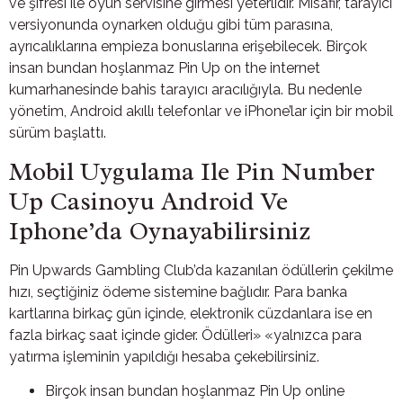
ve şifresi ile oyun servisine girmesi yeterlidir. Misafir, tarayıcı
versiyonunda oynarken olduğu gibi tüm parasına,
ayrıcalıklarına empieza bonuslarına erişebilecek. Birçok
insan bundan hoşlanmaz Pin Up on the internet
kumarhanesinde bahis tarayıcı aracılığıyla. Bu nedenle
yönetim, Android akıllı telefonlar ve iPhone’lar için bir mobil
sürüm başlattı.
Mobil Uygulama Ile Pin Number
Up Casinoyu Android Ve
Iphone’da Oynayabilirsiniz
Pin Upwards Gambling Club’da kazanılan ödüllerin çekilme
hızı, seçtiğiniz ödeme sistemine bağlıdır. Para banka
kartlarına birkaç gün içinde, elektronik cüzdanlara ise en
fazla birkaç saat içinde gider. Ödülleri» «yalnızca para
yatırma işleminin yapıldığı hesaba çekebilirsiniz.
Birçok insan bundan hoşlanmaz Pin Up online