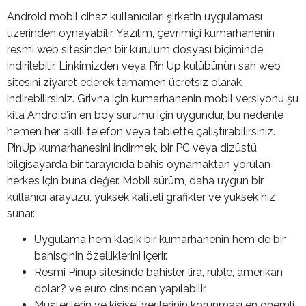
Android mobil cihaz kullanıcıları şirketin uygulaması
üzerinden oynayabilir. Yazılım, çevrimiçi kumarhanenin
resmi web sitesinden bir kurulum dosyası biçiminde
indirilebilir. Linkimizden veya Pin Up kulübünün sah web
sitesini ziyaret ederek tamamen ücretsiz olarak
indirebilirsiniz. Grivna için kumarhanenin mobil versiyonu şu
kita Android’in en boy sürümü için uygundur, bu nedenle
hemen her akıllı telefon veya tablette çalıştırabilirsiniz.
PinUp kumarhanesini indirmek, bir PC veya dizüstü
bilgisayarda bir tarayıcıda bahis oynamaktan yorulan
herkes için buna değer. Mobil sürüm, daha uygun bir
kullanıcı arayüzü, yüksek kaliteli grafikler ve yüksek hız
sunar.
Uygulama hem klasik bir kumarhanenin hem de bir
bahisçinin özelliklerini içerir.
Resmi Pinup sitesinde bahisler lira, ruble, amerikan
dolar? ve euro cinsinden yapılabilir.
Müşterilerin ve kişisel verilerinin korunması en önemli