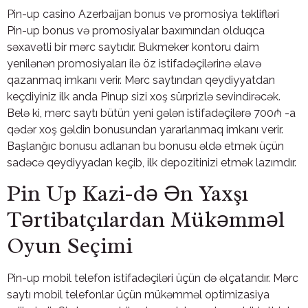
Pin-up casino Azerbaijan bonus və promosiya təklifləri
Pin-up bonus və promosiyalar baxımından olduqca
səxavətli bir mərc saytıdır. Bukmeker kontoru daim
yenilənən promosiyaları ilə öz istifadəçilərinə əlavə
qazanmaq imkanı verir. Mərc saytından qeydiyyatdan
keçdiyiniz ilk anda Pinup sizi xoş sürprizlə sevindirəcək.
Belə ki, mərc saytı bütün yeni gələn istifadəçilərə 700₼ -a
qədər xoş gəldin bonusundan yararlanmaq imkanı verir.
Başlanğıc bonusu adlanan bu bonusu əldə etmək üçün
sadəcə qeydiyyadan keçib, ilk depozitinizi etmək lazımdır.
Pin Up Kazi-də Ən Yaxşı
Tərtibatçılardan Mükəmməl
Oyun Seçimi
Pin-up mobil telefon istifadəçiləri üçün də əlçatandır. Mərc
saytı mobil telefonlar üçün mükəmməl optimizasiya