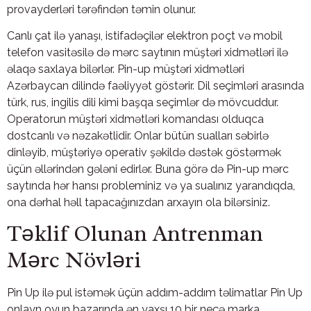
provayderləri tərəfindən təmin olunur.
Canlı çat ilə yanaşı, istifadəçilər elektron poçt və mobil
telefon vasitəsilə də mərc saytının müştəri xidmətləri ilə
əlaqə saxlaya bilərlər. Pin-up müştəri xidmətləri
Azərbaycan dilində faəliyyət göstərir. Dil seçimləri arasında
türk, rus, ingilis dili kimi başqa seçimlər də mövcuddur.
Operatorun müştəri xidmətləri komandası olduqca
dostcanlı və nəzakətlidir. Onlar bütün sualları səbirlə
dinləyib, müştəriyə operativ şəkildə dəstək göstərmək
üçün əllərindən gələni edirlər. Buna görə də Pin-up mərc
saytında hər hansı probleminiz və ya sualınız yarandıqda,
ona dərhal həll tapacağınızdan arxayın ola bilərsiniz.
Təklif Olunan Antrenman
Mərc Növləri
Pin Up ilə pul istəmək üçün addım-addım təlimatlar Pin Up
onlayn oyun bazarında ən yaxşı 10 bir neçə marka