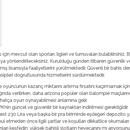
çin mevcut olan sporları, ligleri ve turnuvaları bulabilirsiniz
ya yönlendirileceksiniz. Kurulduğu günden itibaren güvenlik 
 lisansıyla faaliyetlerini yürütmektedir. Güvenli bir bahis de
ensipleri doğrultusunda hizmetlerini sürdürmektedir.
denle oyuncunun kazanç miktarını artırma fırsatını kaçırmamak içi
ğında verilirken, daha arizona popüler olan balompié maçların
rahatça oyun oynayabilmesi anlamına gelir.
nin güncel ve güvenilir bir kaynaktan indirilmesi gerektiğidir.
t 230 Lira veya başka bir pra biriminde eşdeğeri depozito yatı
kabul etmeden önce ilgili şartlar ve koşulları dikkatlice okumalar
nları keşfedin; yüksek bahisli slotların heyecanını mı arıyorsunu