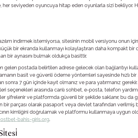
 her seviyeden oyuncuya hitap eden oyunlarla sizi bekliyor. He
yazılım indirmek istemiyorsa, sitesinin mobil versiyonu onun iç
lliğini küçük bir ekranda kullanmayı kolaylaştıran daha kompa
an bir aynasını bulmak oldukça basittir.
ten gelen postada belirtilen adrese gelecek olan bağlantıyı kul
manın basit ve güvenli ödeme yöntemleri sayesinde hızlı bir şeki
n sonra 7 gün içinde kayıt olmanız ve para yatırmanız gerekir.
i seçenekleri arasında canlı sohbet, e-posta, telefon yardım
riler şifrelenir ve platformda güvenli bir şekilde saklanır, bu d
ir parçası olarak pasaport veya devlet tarafından verilmiş bir k
lanıcının kimliğini doğrulamak ve platformu kullanmaya uygun
ostbet-bahis-giris.org
.
tesi̇