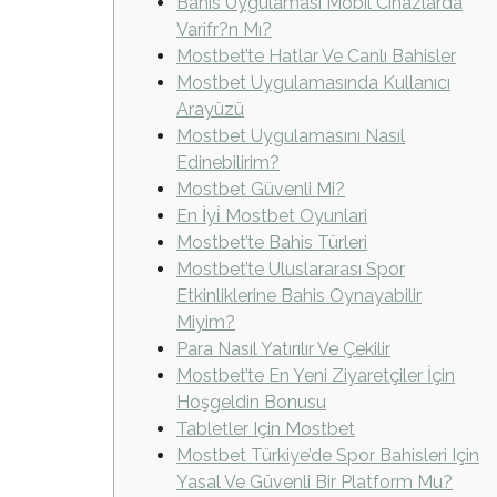
Bahis Uygulaması Mobil Cihazlarda
Varifr?n Mı?
Mostbet’te Hatlar Ve Canlı Bahisler
Mostbet Uygulamasında Kullanıcı
Arayüzü
Mostbet Uygulamasını Nasıl
Edinebilirim?
Mostbet Güvenli Mi?
En İyi̇ Mostbet Oyunlari
Mostbet’te Bahis Türleri
Mostbet’te Uluslararası Spor
Etkinliklerine Bahis Oynayabilir
Miyim?
Para Nasıl Yatırılır Ve Çekilir
Mostbet’te En Yeni Ziyaretçiler İçin
Hoşgeldin Bonusu
Tabletler Için Mostbet
Mostbet Türkiye’de Spor Bahisleri Için
Yasal Ve Güvenli Bir Platform Mu?