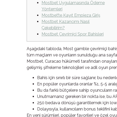
Mostbet Uygulamasında Ödeme
Yöntemleri
Mostbet’te Kayıt Empieza Giriş
Mostbet Kazancımı Nasıl
Çekebilirim?
Mostbet Çevrimiçi Spor Bahisleri
Aşağıdaki tabloda, Most gamble çevrimiçi bahis i
tüm maçların ve oyunların sunulduğu ana sayfa
Mostbet, Curacao hükümeti tarafından onaylanmış
gelişmiş şifreleme teknolojileri ve adil oyun pr
Bahis için sınırlı bir süre sağlanır, bu ne
En popüler oyunlarda oranlar %1, 5-5 aralı
Bu da farklı bütçelere sahip oyuncuların 
Unutmamanız gereken bir nokta ise, bu APK’
250 bedava dönüşü garantilemek için lowes
Dolayısıyla, kullanıcıların bonus teklifini 
En yeni sürümleri, popüler favorileri ve özel oyu