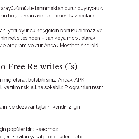
stu arayüzümüzle tanınmaktan gurur duyuyoruz.
ve bütün boş zamanların da cömert kazançlara
madan, yeni oyuncu hoşgeldin bonusu alamaz ve
inin net sitesinden – sah veya mobil olarak
ebiyle program yoktur. Ancak Mostbet Android
 Free Re-writes (fs)
içi olarak bulabilirsiniz. Ancak, APK
yazılım riski altına sokabilir. Programları resmi
ını ve dezavantajlarını kendiniz için
çin popüler bir» «seçimdir.
çerli sayılan yasal prosedürlere tabi