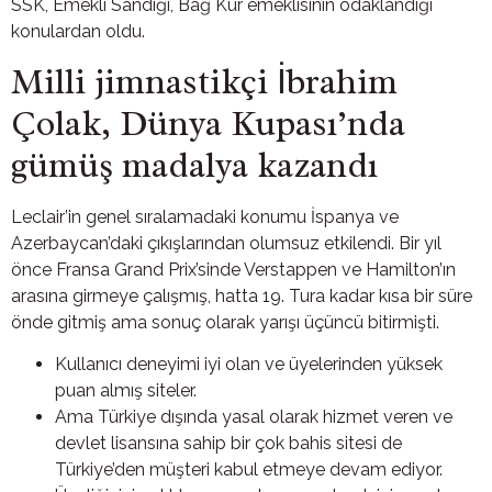
SSK, Emekli Sandığı, Bağ Kur emeklisinin odaklandığı
konulardan oldu.
Milli jimnastikçi İbrahim
Çolak, Dünya Kupası’nda
gümüş madalya kazandı
Leclair’in genel sıralamadaki konumu İspanya ve
Azerbaycan’daki çıkışlarından olumsuz etkilendi. Bir yıl
önce Fransa Grand Prix’sinde Verstappen ve Hamilton’ın
arasına girmeye çalışmış, hatta 19. Tura kadar kısa bir süre
önde gitmiş ama sonuç olarak yarışı üçüncü bitirmişti.
Kullanıcı deneyimi iyi olan ve üyelerinden yüksek
puan almış siteler.
Ama Türkiye dışında yasal olarak hizmet veren ve
devlet lisansına sahip bir çok bahis sitesi de
Türkiye’den müşteri kabul etmeye devam ediyor.