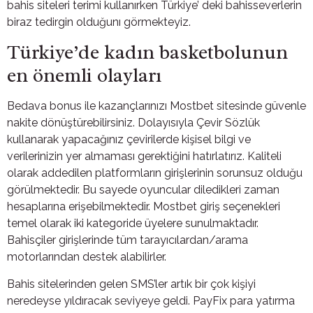
bahis siteleri terimi kullanırken Türkiye’ deki bahisseverlerin
biraz tedirgin olduğunı görmekteyiz.
Türkiye’de kadın basketbolunun
en önemli olayları
Bedava bonus ile kazançlarınızı Mostbet sitesinde güvenle
nakite dönüştürebilirsiniz. Dolayısıyla Çevir Sözlük
kullanarak yapacağınız çevirilerde kişisel bilgi ve
verilerinizin yer almaması gerektiğini hatırlatırız. Kaliteli
olarak addedilen platformların girişlerinin sorunsuz olduğu
görülmektedir. Bu sayede oyuncular diledikleri zaman
hesaplarına erişebilmektedir. Mostbet giriş seçenekleri
temel olarak iki kategoride üyelere sunulmaktadır.
Bahisçiler girişlerinde tüm tarayıcılardan/arama
motorlarından destek alabilirler.
Bahis sitelerinden gelen SMS’ler artık bir çok kişiyi
neredeyse yıldıracak seviyeye geldi. PayFix para yatırma