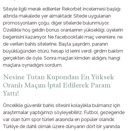
Siteyle ilgili merak edilenler Rekorbet incelemesi başlığı
altında makalede yer almaktadır. Sitede uygulanan
promosyonların çoğu, diğer sitelerde bulunmuyor.
Özellikle hoş geldin bonus oranlarının yüksekliği, üyelerin
beğenisini kazanıyor. Ne facebooktaki maç verenlere, ne
de verilen bahis sitelerine. Başta şaşırdım, paranın
büyüklüğünden ötürü, hesap id lerini verdi, girdim baktım
gerçekten de öyle. Sonra maçları kimden aldığını, hangi
maçlara oynadığını sordum.
Nesine Tutan Kupondan En Yüksek
Oranlı Maçım İptal Edilerek Param
Yattı!
Öncelikle güvenilir bahis sitesini kolaylıkla bulmanız için
araştırmalar yaptığımızı söyleyebiliriz. Futbol, ​​gezegende
var olan tüm spor türleri arasında en popüler olanıdır.
Türkiye de dahil olmak üzere dünyanın dört bir yanında