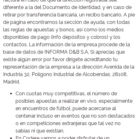
diferente a la del Documento de Identidad, y en caso de
retirar por transferencia bancaria, un recibo bancario. A pie
de página encontramos la sección de ayuda, con todas
las reglas de apuestas y bonos, así como los medios
disponibles de pago (info depósitos y cobros) y los
contactos. La información de la empresa procede de la
base de datos de INFORMA D&B S.A. Si aprecias que
existe algún error por favor dirígete acreditando tu
representación de la empresa a la dirección Avenida de la
Industria 32, Polígono Industrial de Alcobendas, 28108,
Madrid.
Con cuotas muy competitivas, el número de
posibles apuestas a realizar en vivo, especialmente
en encuentros de fútbol, puede acercarse al
centenar incluso en eventos que no son destacados
o en competiciones extranjeras que tal vez no
sabías ni que existían.
En Codere vamos a poder disfrutar de un