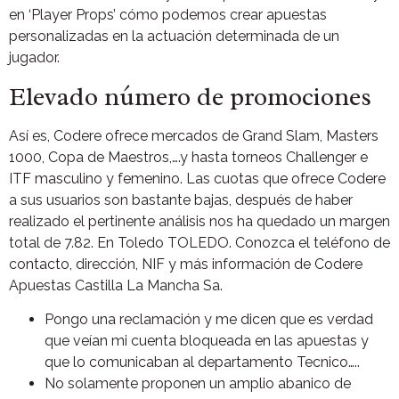
en ‘Player Props’ cómo podemos crear apuestas
personalizadas en la actuación determinada de un
jugador.
Elevado número de promociones
Así es, Codere ofrece mercados de Grand Slam, Masters
1000, Copa de Maestros,….y hasta torneos Challenger e
ITF masculino y femenino. Las cuotas que ofrece Codere
a sus usuarios son bastante bajas, después de haber
realizado el pertinente análisis nos ha quedado un margen
total de 7.82. En Toledo TOLEDO. Conozca el teléfono de
contacto, dirección, NIF y más información de Codere
Apuestas Castilla La Mancha Sa.
Pongo una reclamación y me dicen que es verdad
que veían mi cuenta bloqueada en las apuestas y
que lo comunicaban al departamento Tecnico…..
No solamente proponen un amplio abanico de