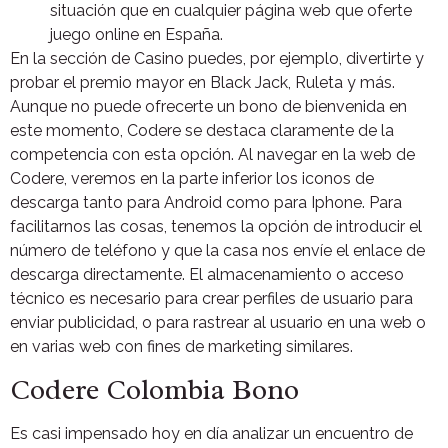
situación que en cualquier página web que oferte
juego online en España.
En la sección de Casino puedes, por ejemplo, divertirte y
probar el premio mayor en Black Jack, Ruleta y más.
Aunque no puede ofrecerte un bono de bienvenida en
este momento, Codere se destaca claramente de la
competencia con esta opción. Al navegar en la web de
Codere, veremos en la parte inferior los iconos de
descarga tanto para Android como para Iphone. Para
facilitarnos las cosas, tenemos la opción de introducir el
número de teléfono y que la casa nos envíe el enlace de
descarga directamente. El almacenamiento o acceso
técnico es necesario para crear perfiles de usuario para
enviar publicidad, o para rastrear al usuario en una web o
en varias web con fines de marketing similares.
Codere Colombia Bono
Es casi impensado hoy en día analizar un encuentro de