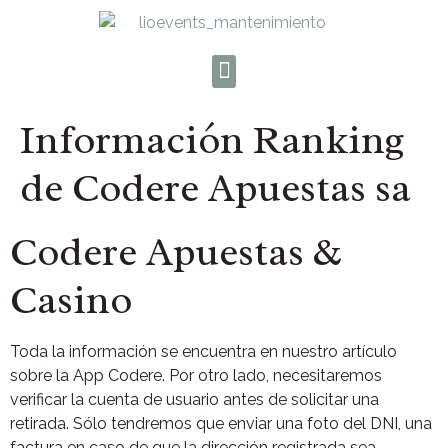
Información Ranking
de Codere Apuestas sa
Codere Apuestas &
Casino
Toda la información se encuentra en nuestro artículo
sobre la App Codere. Por otro lado, necesitaremos
verificar la cuenta de usuario antes de solicitar una
retirada. Sólo tendremos que enviar una foto del DNI, una
factura en caso de que la dirección registrada sea