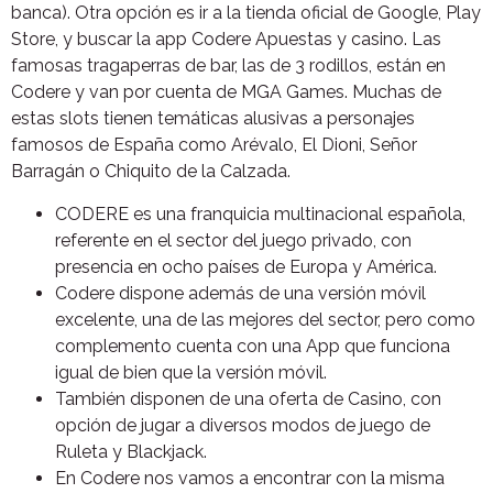
banca). Otra opción es ir a la tienda oficial de Google, Play
Store, y buscar la app Codere Apuestas y casino. Las
famosas tragaperras de bar, las de 3 rodillos, están en
Codere y van por cuenta de MGA Games. Muchas de
estas slots tienen temáticas alusivas a personajes
famosos de España como Arévalo, El Dioni, Señor
Barragán o Chiquito de la Calzada.
CODERE es una franquicia multinacional española,
referente en el sector del juego privado, con
presencia en ocho países de Europa y América.
Codere dispone además de una versión móvil
excelente, una de las mejores del sector, pero como
complemento cuenta con una App que funciona
igual de bien que la versión móvil.
También disponen de una oferta de Casino, con
opción de jugar a diversos modos de juego de
Ruleta y Blackjack.
En Codere nos vamos a encontrar con la misma