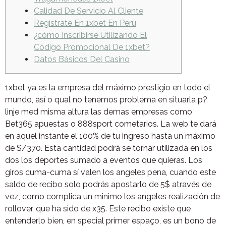
Calidad De Servicio Al Cliente
Regístrate En 1xbet En Perú
¿cómo Inscribirse Utilizando El
Código Promocional De 1xbet?
Datos Básicos Del Casino
1xbet ya es la empresa del máximo prestigio en todo el
mundo, así o qual no tenemos problema en situarla p?
linje med misma altura las demas empresas como
Bet365 apuestas o 888sport cometarios. La web te dará
en aquel instante el 100% de tu ingreso hasta un máximo
de S/370. Esta cantidad podrá se tornar utilizada en los
dos los deportes sumado a eventos que quieras. Los
giros cuma-cuma sí valen los angeles pena, cuando este
saldo de recibo solo podrás apostarlo de 5$ através de
vez, como complica un minimo los angeles realización de
rollover, que ha sido de x35. Este recibo existe que
entenderlo bien, en special primer espaço, es un bono de