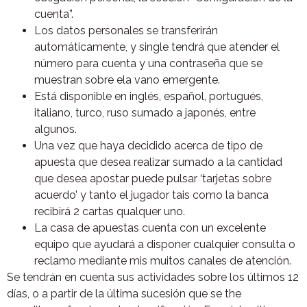
cuenta”.
Los datos personales se transferirán
automáticamente, y single tendrá que atender el
número para cuenta y una contraseña que se
muestran sobre ela vano emergente.
Está disponible en inglés, español, portugués,
italiano, turco, ruso sumado a japonés, entre
algunos.
Una vez que haya decidido acerca de tipo de
apuesta que desea realizar sumado a la cantidad
que desea apostar puede pulsar ‘tarjetas sobre
acuerdo’ y tanto el jugador tais como la banca
recibirá 2 cartas qualquer uno.
La casa de apuestas cuenta con un excelente
equipo que ayudará a disponer cualquier consulta o
reclamo mediante mis muitos canales de atención.
Se tendrán en cuenta sus actividades sobre los últimos 12
días, o a partir de la última sucesión que se the