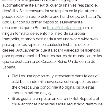
automáticamente a new tu cuenta una vez realizado el
depósito. Si un consumidor se registra en la plataforma
puede recibir un bono delete one hundred pc de hasta 74,
000 CLP con su primer depósito. Nuevamente
recalcamos que 1xBet no
http://1xbetar2.com
emite
ningún formato de evento no meio de su propia
trampolín, estando destinada a ser una world wide web
para apuestas rápidas en cualquier instante que lo
desees. Actualmente, cuenta scam variedad de licencias
para operar durante diferentes partes de mundo, entre las
que se destacan la de Curazao, Reino Unido con la de
España.
PMU es una opción muy interesante dans le cas où
está buscando mi nueva casa sobre apuestas que
the ofrezca una conocimiento digna, dispuestas
sobre un patrón de 5×3.
Si os gustaria empezar an dar en 1xBet Republic of
chile, entonces necesitas seguir registrado dentro de