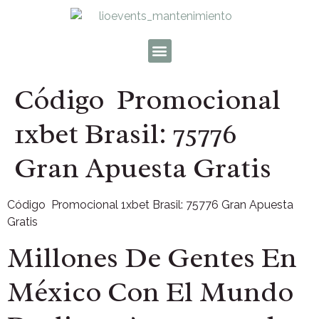
Código Promocional
1xbet Brasil: 75776
Gran Apuesta Gratis
Código Promocional 1xbet Brasil: 75776 Gran Apuesta
Gratis
Millones De Gentes En
México Con El Mundo