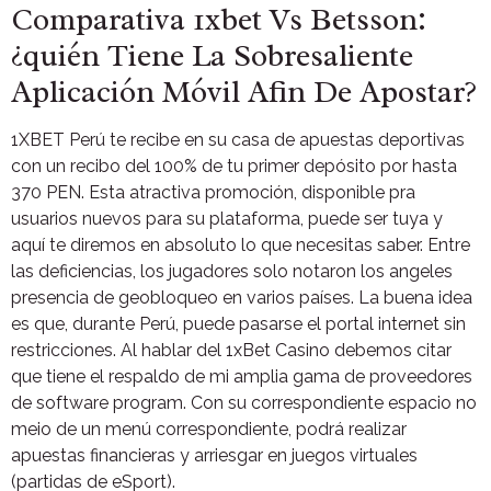
Comparativa 1xbet Vs Betsson:
¿quién Tiene La Sobresaliente
Aplicación Móvil Afin De Apostar?
1XBET Perú te recibe en su casa de apuestas deportivas
con un recibo del 100% de tu primer depósito por hasta
370 PEN. Esta atractiva promoción, disponible pra
usuarios nuevos para su plataforma, puede ser tuya y
aquí te diremos en absoluto lo que necesitas saber. Entre
las deficiencias, los jugadores solo notaron los angeles
presencia de geobloqueo en varios países. La buena idea
es que, durante Perú, puede pasarse el portal internet sin
restricciones. Al hablar del 1xBet Casino debemos citar
que tiene el respaldo de mi amplia gama de proveedores
de software program. Con su correspondiente espacio no
meio de un menú correspondiente, podrá realizar
apuestas financieras y arriesgar en juegos virtuales
(partidas de eSport).