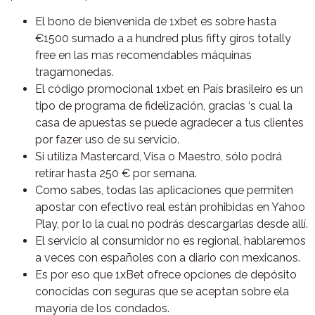
El bono de bienvenida de 1xbet es sobre hasta
€1500 sumado a a hundred plus fifty giros totally
free en las mas recomendables máquinas
tragamonedas.
El código promocional 1xbet en País brasileiro es un
tipo de programa de fidelización, gracias ‘s cual la
casa de apuestas se puede agradecer a tus clientes
por fazer uso de su servicio.
Si utiliza Mastercard, Visa o Maestro, sólo podrá
retirar hasta 250 € por semana.
Como sabes, todas las aplicaciones que permiten
apostar con efectivo real están prohibidas en Yahoo
Play, por lo la cual no podrás descargarlas desde allí.
El servicio al consumidor no es regional, hablaremos
a veces con españoles con a diario con mexicanos.
Es por eso que 1xBet ofrece opciones de depósito
conocidas con seguras que se aceptan sobre ela
mayoría de los condados.