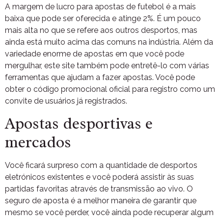
A margem de lucro para apostas de futebol é a mais
baixa que pode ser oferecida e atinge 2%. É um pouco
mais alta no que se refere aos outros desportos, mas
ainda está muito acima das comuns na indústria. Além da
variedade enorme de apostas em que você pode
mergulhar, este site também pode entretê-lo com várias
ferramentas que ajudam a fazer apostas. Você pode
obter o código promocional oficial para registro como um
convite de usuários já registrados.
Apostas desportivas e
mercados
Você ficará surpreso com a quantidade de desportos
eletrónicos existentes e você poderá assistir às suas
partidas favoritas através de transmissão ao vivo. O
seguro de aposta é a melhor maneira de garantir que
mesmo se você perder, você ainda pode recuperar algum