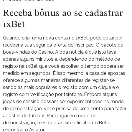
Receba bônus ao se cadastrar
1xBet
Quando criar uma nova conta no 1xBet, pode optar por
receber a sua segunda oferta de inscrição, O pacote de
boas-vindas do Casino. A boa notícia é que isto leva
apenas alguns minutos e, dependendo do método de
registo na 1xBet que você escolher, o tempo poderá ser
medido em segundos. É isso mesmo, a casa de apostas
oferece algumas maneiras diferentes de registar-se,
sendo as mais populares o registo com um clique e o
registo com verificação por telefone. Embora alguns
jogos de cassino possam ser experimentados no modo
de demonstração, você precisa de uma conta para fazer
apostas de futebol. Para jogar no modo de
demonstração, tens de ir ao site oficial da 1xBet e
encontrar o Aviator.