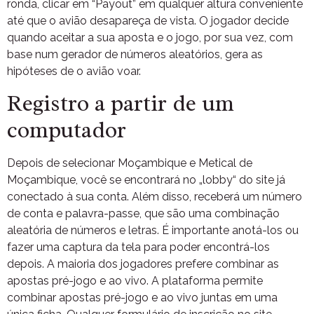
ronda, clicar em “Payout” em qualquer altura conveniente
até que o avião desapareça de vista. O jogador decide
quando aceitar a sua aposta e o jogo, por sua vez, com
base num gerador de números aleatórios, gera as
hipóteses de o avião voar.
Registro a partir de um
computador
Depois de selecionar Moçambique e Metical de
Moçambique, você se encontrará no „lobby“ do site já
conectado à sua conta. Além disso, receberá um número
de conta e palavra-passe, que são uma combinação
aleatória de números e letras. É importante anotá-los ou
fazer uma captura da tela para poder encontrá-los
depois. A maioria dos jogadores prefere combinar as
apostas pré-jogo e ao vivo. A plataforma permite
combinar apostas pré-jogo e ao vivo juntas em uma