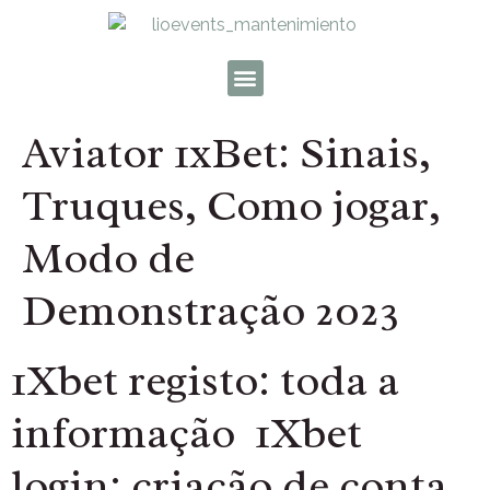
Aviator 1xBet: Sinais,
Truques, Como jogar,
Modo de
Demonstração 2023
1Xbet registo: toda a
informação ️ 1Xbet
login: criação de conta