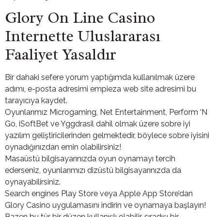
Glory On Line Casino
Internette Uluslararası
Faaliyet Yasaldır
Bir dahaki sefere yorum yaptığımda kullanılmak üzere
adımı, e-posta adresimi empieza web site adresimi bu
tarayıcıya kaydet.
Oyunlarımız Microgaming, Net Entertainment, Perform ‘N
Go, iSoftBet ve Yggdrasil dahil olmak üzere sobre iyi
yazılım geliştiricilerinden gelmektedir, böylece sobre iyisini
oynadığınızdan emin olabilirsiniz!
Masaüstü bilgisayarınızda oyun oynamayı tercih
ederseniz, oyunlarımızı dizüstü bilgisayarınızda da
oynayabilirsiniz.
Search engines Play Store veya Apple App Store’dan
Glory Casino uygulamasını indirin ve oynamaya başlayın!
Bazen bu tür bir düzen kullanışlı olabilir, sıradışı bir