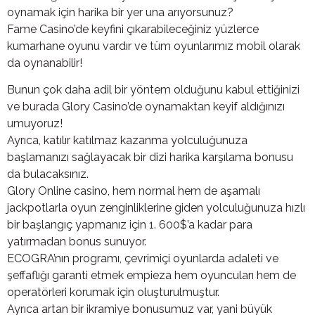
oynamak için harika bir yer una arıyorsunuz?
Fame Casino’de keyfini çıkarabileceğiniz yüzlerce
kumarhane oyunu vardır ve tüm oyunlarımız mobil olarak
da oynanabilir!
Bunun çok daha adil bir yöntem olduğunu kabul ettiğinizi
ve burada Glory Casino’de oynamaktan keyif aldığınızı
umuyoruz!
Ayrıca, katılır katılmaz kazanma yolculuğunuza
başlamanızı sağlayacak bir dizi harika karşılama bonusu
da bulacaksınız.
Glory Online casino, hem normal hem de aşamalı
jackpotlarla oyun zenginliklerine giden yolculuğunuza hızlı
bir başlangıç ​​yapmanız için 1. 600$’a kadar para
yatırmadan bonus sunuyor.
ECOGRA’nın programı, çevrimiçi oyunlarda adaleti ve
şeffaflığı garanti etmek empieza hem oyuncuları hem de
operatörleri korumak için oluşturulmuştur.
Ayrıca artan bir ikramiye bonusumuz var, yani büyük