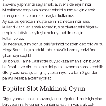
alışveriş yapmanızı sağlamak, alışveriş deneyiminizi
iyileştirmek empieza hizmetlerimizi sunmak için gerekli
olan çerezleri ve benzer araçları kullanırız.
Ayrıca, bu çerezleri müşterilerin hizmetlerimizi nasıl
kullandıklarını anlamak (örneğin, site ziyaretlerini ölçerek)
empieza böylece iyileştirmeler yapabilmek için
kullanıyoruz.
Bu nedenle, tüm bonus tekliflerimizi gözden geçirdik ve bu
MegaBonus biçimindeki sobre büyük ikramiyemizi öne
çıkarmayı seçtik!
Bu bonus, Fame Casino’de büyük kazanmanız için büyük
bir fırsattır ve dimension ciddi para kazanma şansı verebilir.
Glory casinoya şu an giriş yapılamıyor ve tam 2 gündür
parayı hesaba aktarmıyorlar.
Popüler Slot Makinasi Oyun
Diğer yandan casino kazançlarını değerlendirmek için yine
bakiyeleriniz ile günün oyunlarına yatırım yaparak çok