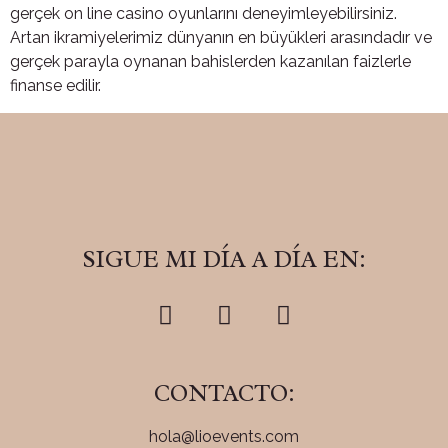
gerçek on line casino oyunlarını deneyimleyebilirsiniz.
Artan ikramiyelerimiz dünyanın en büyükleri arasındadır ve
gerçek parayla oynanan bahislerden kazanılan faizlerle
finanse edilir.
SIGUE MI DÍA A DÍA EN:
CONTACTO:
hola@lioevents.com