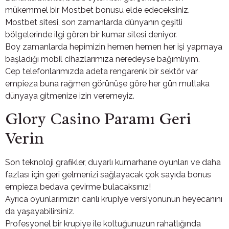
mükemmel bir Mostbet bonusu elde edeceksiniz.
Mostbet sitesi, son zamanlarda dünyanın çeşitli
bölgelerinde ilgi gören bir kumar sitesi deniyor.
Boy zamanlarda hepimizin hemen hemen her işi yapmaya
başladığı mobil cihazlarımıza neredeyse bağımlıyım.
Cep telefonlarımızda adeta rengarenk bir sektör var
empieza buna rağmen görünüşe göre her gün mutlaka
dünyaya gitmenize izin veremeyiz.
Glory Casino Paramı Geri
Verin
Son teknoloji grafikler, duyarlı kumarhane oyunları ve daha
fazlası için geri gelmenizi sağlayacak çok sayıda bonus
empieza bedava çevirme bulacaksınız!
Ayrıca oyunlarımızın canlı krupiye versiyonunun heyecanını
da yaşayabilirsiniz.
Profesyonel bir krupiye ile koltuğunuzun rahatlığında