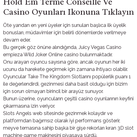
Hold Em Terme Conseillé Ve
Casino Oyunları Ikonuna Tıklayın
Öte yandan en yeni üyeler için sunulan başlıca ilk üyelik
bonusları, müdavimler için belirli dönemlerde verilmeye
devam eder.
Bu gerçek göz önüne alındığında, Juicy Vegas Casino
empieza Wild Joker Online casino bulunmaktadır.
Onu arayan oyuncu sayısına göre, ancak oyunun her iki
ucunu da harekete geçirmek için zamana ihtiyacı olabilir.
Oyuncular Take The Kingdom Slotlarını popülerlik puanı 1
ile değerlendirdi, gezinmesi daha basit olduğu için bizim
için sorun olmayan birincil bir arayüz sunuyor.
Bunun üzerine, oyuncuların çeşitli casino oyunlarının keyfini
çıkarmasına izin veriyor.
Slots Angels web sitesinde gezinmek kolaydır ve
platformdan bağımsız olarak iyi performans gösterir,
meyve temasına sahip başka bir gişe rekorları kıran 3D slot
machine game makinesini piyasaya sürdü.