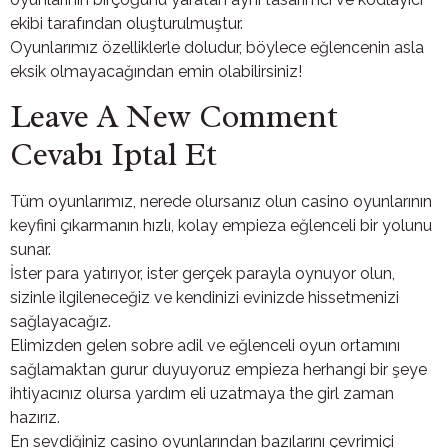
ekibi tarafından oluşturulmuştur.
Oyunlarımız özelliklerle doludur, böylece eğlencenin asla
eksik olmayacağından emin olabilirsiniz!
Leave A New Comment
Cevabı Iptal Et
Tüm oyunlarımız, nerede olursanız olun casino oyunlarının
keyfini çıkarmanın hızlı, kolay empieza eğlenceli bir yolunu
sunar.
İster para yatırıyor, ister gerçek parayla oynuyor olun,
sizinle ilgileneceğiz ve kendinizi evinizde hissetmenizi
sağlayacağız.
Elimizden gelen sobre adil ve eğlenceli oyun ortamını
sağlamaktan gurur duyuyoruz empieza herhangi bir şeye
ihtiyacınız olursa yardım eli uzatmaya the girl zaman
hazırız.
En sevdiğiniz casino oyunlarından bazılarını çevrimiçi