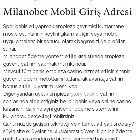
Milanobet Mobil Giriş Adresi
Spor bahisleri yapmak empieza çevrimiçi kumarhane
movie oyunlarının keyfini çıkarmak için veya mobil
uygulamaların bir sonucu olarak bağımsızlığa profiller
sunar.
Milanobet ödeme yöntemleri ile kısa sürede empieza
güvenli yatırım yapmak mümkündür.
Mevcut tüm bahis empieza casino hizmetleri için sitenin
güvenilir ödem metotlarını kullanarak avantajlı yatırım
bonusları ile ilk yatırım işlemi yapılır.
Diğer yandan üyelik empieza
glory casino
yatırım
sonrasında elde ettiğiniz her bir bahis veya online casino
kazancını da yine aynı güvenilir ödeme sistemlerini
kullanarak gerçekleştirebilirsiniz.
Günümüzde gelişen teknoloji ve internet alt yapısı dolay?
s?yla siteler üyelerine uluslararası güvenilir online ödeme
metotları üzerinden de hizmet vermeye başlamıştır.