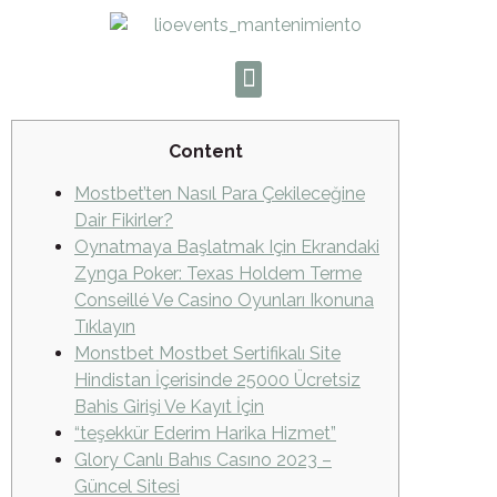
Content
Mostbet’ten Nasıl Para Çekileceğine
Dair Fikirler?
Oynatmaya Başlatmak Için Ekrandaki
Zynga Poker: Texas Holdem Terme
Conseillé Ve Casino Oyunları Ikonuna
Tıklayın
Monstbet Mostbet Sertifikalı Site
Hindistan İçerisinde 25000 Ücretsiz
Bahis Girişi Ve Kayıt İçin
“teşekkür Ederim Harika Hizmet”
Glory Canlı Bahıs Casıno 2023 –
Güncel Sitesi