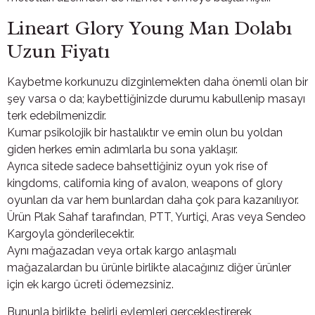
Lineart Glory Young Man Dolabı
Uzun Fiyatı
Kaybetme korkunuzu dizginlemekten daha önemli olan bir
şey varsa o da; kaybettiğinizde durumu kabullenip masayı
terk edebilmenizdir.
Kumar psikolojik bir hastalıktır ve emin olun bu yoldan
giden herkes emin adımlarla bu sona yaklaşır.
Ayrıca sitede sadece bahsettiğiniz oyun yok rise of
kingdoms, california king of avalon, weapons of glory
oyunları da var hem bunlardan daha çok para kazanılıyor.
Ürün Plak Sahaf tarafından, PTT, Yurtiçi, Aras veya Sendeo
Kargoyla gönderilecektir.
Aynı mağazadan veya ortak kargo anlaşmalı
mağazalardan bu ürünle birlikte alacağınız diğer ürünler
için ek kargo ücreti ödemezsiniz.
Bununla birlikte, belirli eylemleri gerçekleştirerek