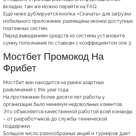
вкладки, там же можно перейти на FAQ.
Еще ниже дублируется кнопка «Скачать» для загрузки
мобильного приложения, размещены иконки доступных
платежных систем.
Перед выведением средств из системы установите
сумму пополнения по ставкам с коэффициентом one 3.
Мостбет Промокод На
Фрибет
Мостбет вин находится на рынке азартных
развлечений с this year года.
На протяжении более десяти лет работы у
организации было минимум недовольных клиентов.
Это объясняется качественной работой всей команды
– от разработчиков до службы технической
поддержки.
Большое число разнообразных акций и турниров дает