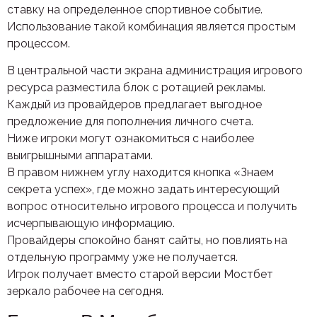
ставку на определенное спортивное событие.
Использование такой комбинация является простым
процессом.
В центральной части экрана администрация игрового
ресурса разместила блок с ротацией рекламы.
Каждый из провайдеров предлагает выгодное
предложение для пополнения личного счета.
Ниже игроки могут ознакомиться с наиболее
выигрышными аппаратами.
В правом нижнем углу находится кнопка «Знаем
секрета успех», где можно задать интересующий
вопрос относительно игрового процесса и получить
исчерпывающую информацию.
Провайдеры спокойно банят сайты, но повлиять на
отдельную программу уже не получается.
Игрок получает вместо старой версии Мостбет
зеркало рабочее на сегодня.