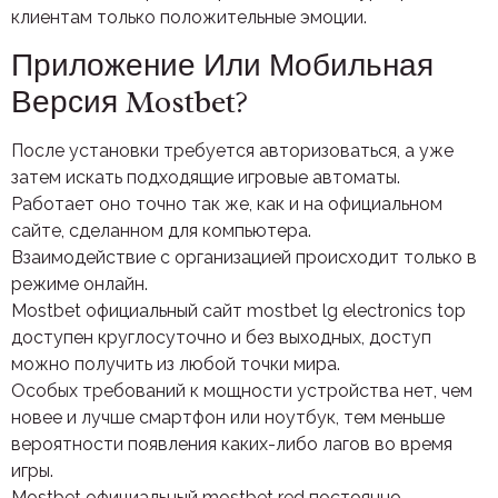
клиентам только положительные эмоции.
Приложение Или Мобильная
Версия Mostbet?
После установки требуется авторизоваться, а уже
затем искать подходящие игровые автоматы.
Работает оно точно так же, как и на официальном
сайте, сделанном для компьютера.
Взаимодействие с организацией происходит только в
режиме онлайн.
Mostbet официальный сайт mostbet lg electronics top
доступен круглосуточно и без выходных, доступ
можно получить из любой точки мира.
Особых требований к мощности устройства нет, чем
новее и лучше смартфон или ноутбук, тем меньше
вероятности появления каких-либо лагов во время
игры.
Mostbet официальный mostbet red постоянно