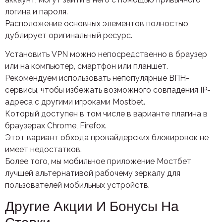
логина и пароля.
Расположение основных элементов полностью
дублирует оригинальный ресурс.
Установить VPN можно непосредственно в браузер
или на компьютер, смартфон или планшет.
Рекомендуем использовать непопулярные ВПН-
сервисы, чтобы избежать возможного совпадения IP-
адреса с другими игроками Mostbet.
Который доступен в том числе в варианте плагина в
браузерах Chrome, Firefox.
Этот вариант обхода провайдерских блокировок не
имеет недостатков.
Более того, мы мобильное приложение Мостбет
лучшей альтернативой рабочему зеркалу для
пользователей мобильных устройств.
Другие Акции И Бонусы На