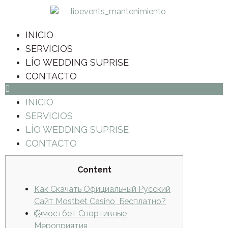
INICIO
SERVICIOS
LÍO WEDDING SUPRISE
CONTACTO
INICIO
SERVICIOS
LÍO WEDDING SUPRISE
CONTACTO
Content
Как Скачать Официальный Русский
Сайт Mostbet Casino Бесплатно?
🏐мостбет Спортивные
Мероприятия