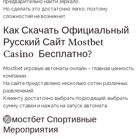
предварительно найти зеркало.
Но сделать это достаточно легко, поэтому
сложностей не возникнет.
Как Скачать Официальный
Русский Сайт Mostbet
Casino Бесплатно?
Mostbet игровые автоматы онлайн – главная ценность
компании.
На сайте представлено несколько сотен различных
развлечений.
Клиенту достаточно выбрать подходящий, выбрать
сумму ставки и нажать на запуск автомата.
🏐мостбет Спортивные
Мероприятия