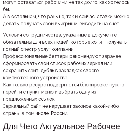
могут оставаться рабочими не так долго, как хотелось
бы.
А в остальном, что раньше, так и сейчас, ставки можно
делать, получать свои выигрыши, выводить на счёт.
Условия сотрудничества, указанные в документе
обязательны для всех людей, которые хотят получать
полный спектр услуг компании.
Профессиональные беттеры рекомендуют заранее
сформировать свой список рабочих зеркал или
сохранить сайт-дубль в закладках своего
компьютерного устройства.
Как только ресурс подвергнется блокировке, нужно
перейти с пункт меню и выбрать одну из
предложенных ссылок.
Зеркальный сайт не нарушает законов какой-либо
страны, в том числе, России.
Для Чего Актуальное Рабочее