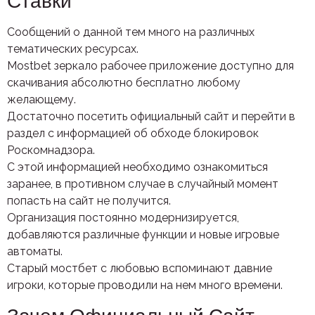
Ставки
Сообщений о данной тем много на различных
тематических ресурсах.
Mostbet зеркало рабочее приложение доступно для
скачивания абсолютно бесплатно любому
желающему.
Достаточно посетить официальный сайт и перейти в
раздел с информацией об обходе блокировок
Роскомнадзора.
С этой информацией необходимо ознакомиться
заранее, в противном случае в случайный момент
попасть на сайт не получится.
Организация постоянно модернизируется,
добавляются различные функции и новые игровые
автоматы.
Старый мостбет с любовью вспоминают давние
игроки, которые проводили на нем много времени.