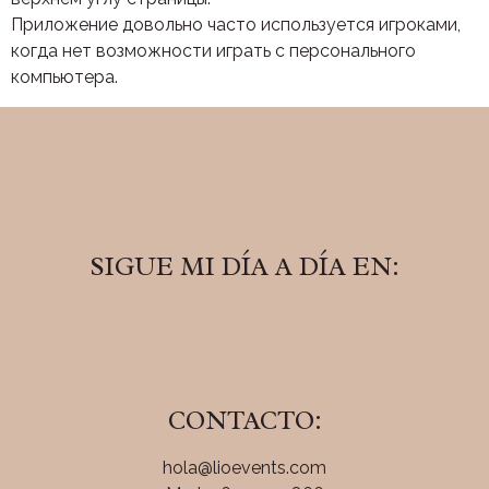
Приложение довольно часто используется игроками,
когда нет возможности играть с персонального
компьютера.
SIGUE MI DÍA A DÍA EN:
CONTACTO:
hola@lioevents.com