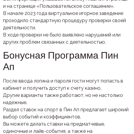
и на странице «Пользовательское соглашение».
В начале 2023 года виртуальное игорное заведение
проходило стандартную процедуру проверки своей
деятельности.
В ходе проверки не было выявлено нарушений или
других проблем связанных с деятельностью.
Бонусная Программа Пин
Ап
После ввода логина и пароля гости могут попасть в
кабинет и получить доступ к счету казино.
Другие варианты также работают, но не настолько
надежные.
Раздел ставок на спорт в Пин Ап предлагает широкий
выбор событий и коэффициентов.
Вы можете делать ставки на предматчевые,
одиночные и лайв-события, а также на