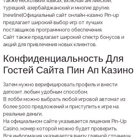
также нескольких языках, включая английский,
турецкий, азербайджанский и многие другие.
[newline]Официальный сайт онлайн-казино Pin-up
предлагает широкий выбор игр от лучших
поставщиков программного обеспечения.
Сайт также предлагает широкий спектр бонусов и
акций для привлечения новых клиентов.
Конфиденциальность Для
Гостей Сайта Пин Ап Казино
Затем нужно верифицировать профиль и внести
депозит любым удобным способом.
В лобби можно выбрать любой игровой автомат из
более 5000 предложений и приступить к игре на
реальные деньги.
На официальном сайте указывается лицензия Pin-Up
Casino, номер которой можно будет проверить.
Вся информация указывается внизу главной страницы