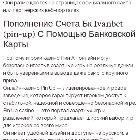
Они размещаются на страницах официального сайта
или партнёрских веб-порталах.
Пополнение Счета Бк Ivanbet
(pin-up) С Помощью Банковской
Карты
Поэтому игроки казино Пин Ап онлайн могут
безопасно играть в азартные игры на реальные деньги
и быть уверенными в выводе даже самого крупного
приза.
Онлайн-казино Pin Up — лицензированное игровое
заведение, которое гарантирует игрокам доступ к
стабильной, надежной и совершенно безопасной игре.
Pin Up casino — это портал азартных игр и
развлечений, который предлагает широкий выбор игр
для игроков со всего мира.
Он имеет удобный дизайн и доступен на русском, а