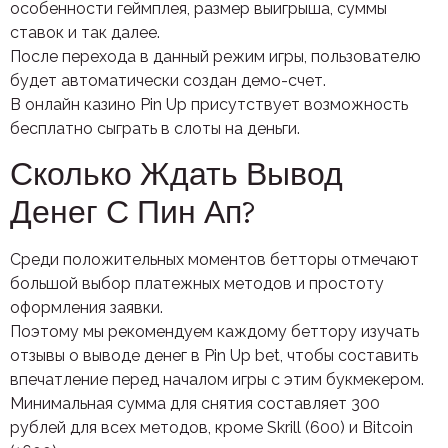
особенности геймплея, размер выигрыша, суммы
ставок и так далее.
После перехода в данный режим игры, пользователю
будет автоматически создан демо-счет.
В онлайн казино Pin Up присутствует возможность
бесплатно сыграть в слоты на деньги.
Сколько Ждать Вывод
Денег С Пин Ап?
Среди положительных моментов бетторы отмечают
большой выбор платежных методов и простоту
оформления заявки.
Поэтому мы рекомендуем каждому беттору изучать
отзывы о выводе денег в Pin Up bet, чтобы составить
впечатление перед началом игры с этим букмекером.
Минимальная сумма для снятия составляет 300
рублей для всех методов, кроме Skrill (600) и Bitcoin