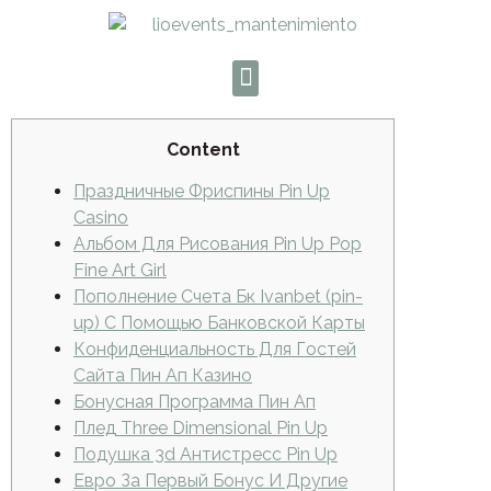
Content
Праздничные Фриспины Pin Up
Casino
Альбом Для Рисования Pin Up Pop
Fine Art Girl
Пополнение Счета Бк Ivanbet (pin-
up) С Помощью Банковской Карты
Конфиденциальность Для Гостей
Сайта Пин Ап Казино
Бонусная Программа Пин Ап
Плед Three Dimensional Pin Up
Подушка 3d Антистресс Pin Up
Евро За Первый Бонус И Другие