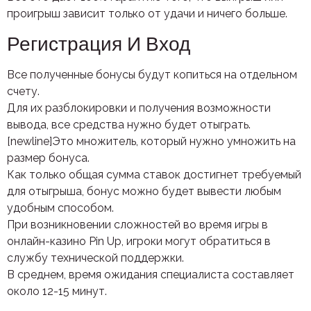
проигрыш зависит только от удачи и ничего больше.
Регистрация И Вход
Все полученные бонусы будут копиться на отдельном
счету.
Для их разблокировки и получения возможности
вывода, все средства нужно будет отыграть.
[newline]Это множитель, который нужно умножить на
размер бонуса.
Как только общая сумма ставок достигнет требуемый
для отыгрыша, бонус можно будет вывести любым
удобным способом.
При возникновении сложностей во время игры в
онлайн-казино Pin Up, игроки могут обратиться в
службу технической поддержки.
В среднем, время ожидания специалиста составляет
около 12-15 минут.