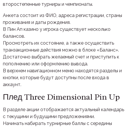
второстепенные турниры и чемпионаты.
Анкета состоит из ФИО, адреса регистрации, страны
проживания и даты рождения.
В Пин Ап казино у игрока существует несколько
балансов.
Просмотреть их состояние, а также осуществить
транзакционные действия можно в блоке «Баланс».
Достаточно выбрать желаемый счет и приступить к
пополнению или оформлению вывода.
В верхнем навигационном меню находятся разделы и
кнопки, которые будут доступны после входа в
аккаунт.
Плед Three Dimensional Pin Up
В разделе акции отображается актуальный календарь
с текущими и будущими предложениями.
Начинать набирать турнирные баллы с середины