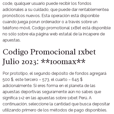
code, qualquer usuario puede recibir los fondos
adicionales a su cuidado, que puede dar rentablementea
pronósticos nuevos. Esta operación está disponible
cuando juega porun ordenador o a través sobre un
teléfono móvil. Codigo promotional 1xBet está disponible
no sólo sobre ela página web estatal de la incapere de
apuestas.
Codigo Promocional 1xbet
Julio 2023: **100max**
Por prototipo, el segundo depósito de fondos agregará
500 $, este tercero – 573, el cuarto – 645 $
adicionalmente. Si eres forma en el planeta de las
apuestas deportivas seguramente aún no sabes que
significa 1×2 en las apuestas sobre 1xbet Perú. A
continuación, seleccione la cantidad que busca depositar
utilizando primero de los métodos de pago disponibles.