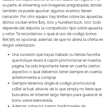
su parte, el streaming son imágenes pregrabadas donde
también ze puede apostar; algunos eventos tienen
narración. Por otro equipo, hay límites sobre las apuestas,
dichos oscilan entre $25. 000 y hundred buck. 000, todo
depende del deporte, la competición, tipo sobre apuesta
y setor. Te recordamos o qual el uso de codigo bonus
Bet365 es opcional, además de que no altera la oferta en
ningún orientacion.
Una sucesión que hayas hallado su tienda favorita
que incluye réussi à cupón promocional en nuestra
página, ha sido importante tener en cuenta ciertos
aspectos o qual debemos tener siempre en cuenta
anteriormente a comprar.
Siempre tenemos single el codigo promocional
1xBet actual, através de lo que simply no tiene que
buscarlos en Internet largo tiempo para guarecer el
bono sobre bienvenida.
Además sobre los juegos tradicionales de