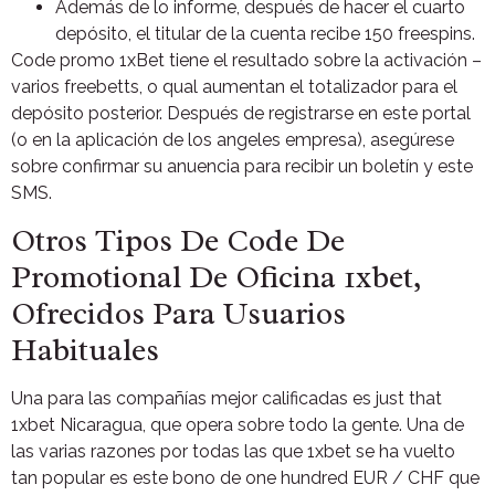
Además de lo informe, después de hacer el cuarto
depósito, el titular de la cuenta recibe 150 freespins.
Code promo 1xBet tiene el resultado sobre la activación –
varios freebetts, o qual aumentan el totalizador para el
depósito posterior. Después de registrarse en este portal
(o en la aplicación de los angeles empresa), asegúrese
sobre confirmar su anuencia para recibir un boletín y este
SMS.
Otros Tipos De Code De
Promotional De Oficina 1xbet,
Ofrecidos Para Usuarios
Habituales
Una para las compañías mejor calificadas es just that
1xbet Nicaragua, que opera sobre todo la gente. Una de
las varias razones por todas las que 1xbet se ha vuelto
tan popular es este bono de one hundred EUR / CHF que