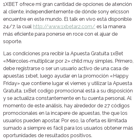
1XBET ofrece mi gran cantidad de opciones de atención
al cliente, independientemente de dónde sony ericsson
encuentre en este mundo. El talk en vivo está disponible
24/7, la cual
http://www.1xbetar2.com/
es la manera
más eficiente para ponerse en roce con el ajuar de
soporte.
Las condiciones pra recibir la Apuesta Gratuita 1xBet
«Miércoles-multiplicar por 2» child muy simples. Primero,
debe registrarse o ser un usuario activo de una casa de
apuestas 1xbet, luego ayudar en la promoción «Happy
Friday» que contiene lugar el viernes y utilizar la Apuesta
Gratuita. 1xBet codigo promocional está a su disposición
y se actualiza constantemente en tu cuenta personal. Al
momento de este análisis, hay alrededor de 27 códigos
promocionales en la incapere de apuestas, the que los
usuarios pueden apostar. Por eso, la oferta es ilimitada
sumado a siempre es fácil para los usuarios obtener más
oportunidades de resultados positivos.