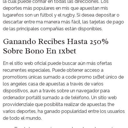
la cual puede confiar en todas las direcciones. Los
deportes más populares en mis que apuestan mis
lugareños son un fútbol y el rugby. Si desea depositar o
descartar entre ma manera más fácil, las tarjetas de pago
de las principales compañías están disponibles.
Ganando Recibes Hasta 250%
Sobre Bono En 1xbet
En el sitio web oficial puede buscar aún más ofertas
recurrentes especiales. Puede obtener acceso a
promotions únicas sumado a code promo 1xBet único de
los angeles casa de apuestas a través de varios
dispositivos, aun a través sobre un navegador para
ordenador portátil sumado a de teléfono. Un sitio web
provvidenziale que posibilita realizar de apuestas the
varios deportes, ha ganado popularidad entre los usuarios
de todo el mundo.