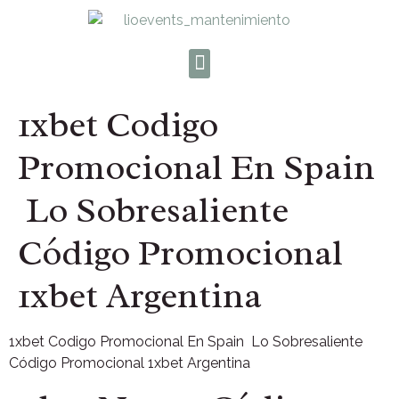
1xbet Codigo
Promocional En Spain
️ Lo Sobresaliente
Código Promocional
1xbet Argentina
1xbet Codigo Promocional En Spain ️ Lo Sobresaliente
Código Promocional 1xbet Argentina