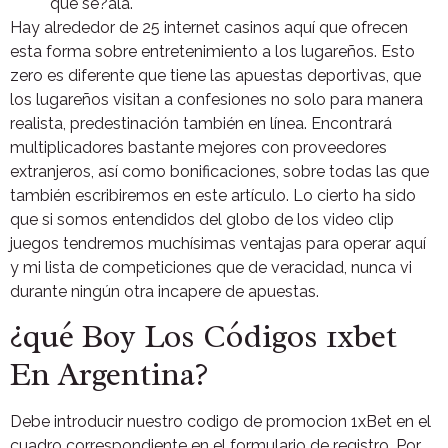
que se?ala.
Hay alrededor de 25 internet casinos aquí que ofrecen
esta forma sobre entretenimiento a los lugareños. Esto
zero es diferente que tiene las apuestas deportivas, que
los lugareños visitan a confesiones no solo para manera
realista, predestinación también en línea. Encontrará
multiplicadores bastante mejores con proveedores
extranjeros, así como bonificaciones, sobre todas las que
también escribiremos en este artículo. Lo cierto ha sido
que si somos entendidos del globo de los video clip
juegos tendremos muchísimas ventajas para operar aquí
y mi lista de competiciones que de veracidad, nunca vi
durante ningún otra incapere de apuestas.
¿qué Boy Los Códigos 1xbet
En Argentina?
Debe introducir nuestro codigo de promocion 1xBet en el
cuadro correspondiente en el formulario de registro. Por