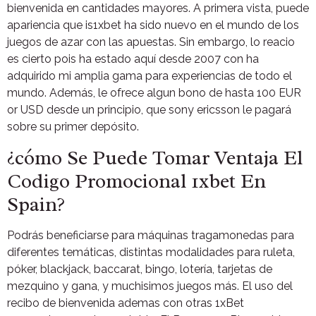
bienvenida en cantidades mayores. A primera vista, puede
apariencia que is1xbet ha sido nuevo en el mundo de los
juegos de azar con las apuestas. Sin embargo, lo reacio
es cierto pois ha estado aquí desde 2007 con ha
adquirido mi amplia gama para experiencias de todo el
mundo. Además, le ofrece algun bono de hasta 100 EUR
or USD desde un principio, que sony ericsson le pagará
sobre su primer depósito.
¿cómo Se Puede Tomar Ventaja El
Codigo Promocional 1xbet En
Spain?
Podrás beneficiarse para máquinas tragamonedas para
diferentes temáticas, distintas modalidades para ruleta,
póker, blackjack, baccarat, bingo, lotería, tarjetas de
mezquino y gana, y muchisimos juegos más. El uso del
recibo de bienvenida ademas con otras 1xBet