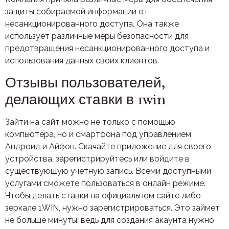
защиты собираемой информации от
несанкционированного доступа. Она также
использует различные меры безопасности для
предотвращения несанкционированного доступа и
использования данных своих клиентов.
Отзывы пользователей,
делающих ставки в 1win
Зайти на сайт можно не только с помощью
компьютера, но и смартфона под управлением
Андроид и Айфон. Скачайте приложение для своего
устройства, зарегистрируйтесь или войдите в
существующую учетную запись. Всеми доступными
услугами сможете пользоваться в онлайн режиме.
Чтобы делать ставки на официальном сайте либо
зеркале 1WIN, нужно зарегистрироваться. Это займет
не больше минуты, ведь для создания акаунта нужно