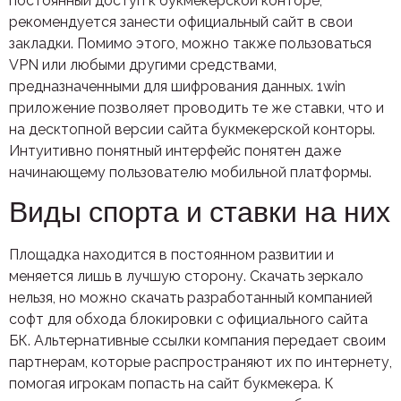
постоянный доступ к букмекерской конторе,
рекомендуется занести официальный сайт в свои
закладки. Помимо этого, можно также пользоваться
VPN или любыми другими средствами,
предназначенными для шифрования данных. 1win
приложение позволяет проводить те же ставки, что и
на десктопной версии сайта букмекерской конторы.
Интуитивно понятный интерфейс понятен даже
начинающему пользователю мобильной платформы.
Виды спорта и ставки на них
Площадка находится в постоянном развитии и
меняется лишь в лучшую сторону. Скачать зеркало
нельзя, но можно скачать разработанный компанией
софт для обхода блокировки с официального сайта
БК. Альтернативные ссылки компания передает своим
партнерам, которые распространяют их по интернету,
помогая игрокам попасть на сайт букмекера. К