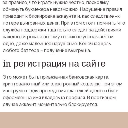
за правило, что играть нужно честно, поскольку
обмануть букмекера невозможно. Нарушение правил
приводит к блокировке аккаунта и, как следствие –к
потере выигранных денег. При этом стоит помнить, что
служба поддержки тщательно следит за действиями
каждого игрока, а потому от них не ускользает ни
одно, даже малейшее нарушение. Конечная цель
любого беттера – получение выигрыша.
in регистрация на сайте
Это может быть привязанная банковская карта,
криптовалютный или электронный кошелек. При этом
инструмент для проведения платежей должен быть
оформлен на имя владельца профиля. В противном
случае аккаунт моментально блокируется.