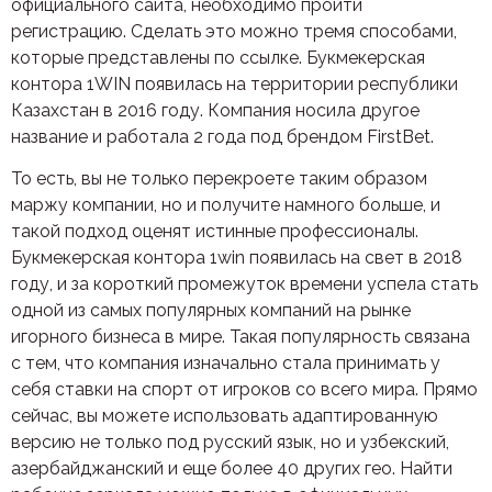
официального сайта, необходимо пройти
регистрацию. Сделать это можно тремя способами,
которые представлены по ссылке. Букмекерская
контора 1WIN появилась на территории республики
Казахстан в 2016 году. Компания носила другое
название и работала 2 года под брендом FirstBet.
То есть, вы не только перекроете таким образом
маржу компании, но и получите намного больше, и
такой подход оценят истинные профессионалы.
Букмекерская контора 1win появилась на свет в 2018
году, и за короткий промежуток времени успела стать
одной из самых популярных компаний на рынке
игорного бизнеса в мире. Такая популярность связана
с тем, что компания изначально стала принимать у
себя ставки на спорт от игроков со всего мира. Прямо
сейчас, вы можете использовать адаптированную
версию не только под русский язык, но и узбекский,
азербайджанский и еще более 40 других гео. Найти