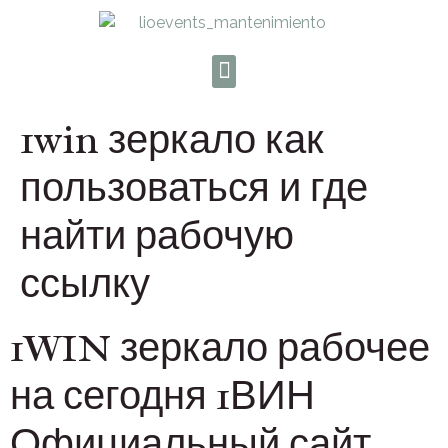
1win зеркало как
пользоваться и где
найти рабочую
ссылку
1WIN зеркало рабочее
на сегодня 1ВИН
Официальный сайт