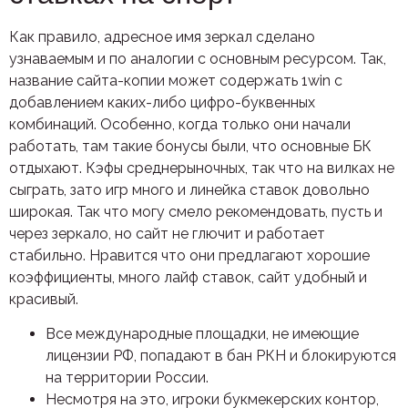
Как правило, адресное имя зеркал сделано
узнаваемым и по аналогии с основным ресурсом. Так,
название сайта-копии может содержать 1win с
добавлением каких-либо цифро-буквенных
комбинаций. Особенно, когда только они начали
работать, там такие бонусы были, что основные БК
отдыхают. Кэфы среднерыночных, так что на вилках не
сыграть, зато игр много и линейка ставок довольно
широкая. Так что могу смело рекомендовать, пусть и
через зеркало, но сайт не глючит и работает
стабильно. Нравится что они предлагают хорошие
коэффициенты, много лайф ставок, сайт удобный и
красивый.
Все международные площадки, не имеющие
лицензии РФ, попадают в бан РКН и блокируются
на территории России.
Несмотря на это, игроки букмекерских контор,