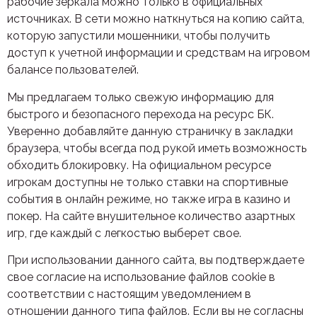
рабочие зеркала можно только в официальных
источниках. В сети можно наткнуться на копию сайта,
которую запустили мошенники, чтобы получить
доступ к учетной информации и средствам на игровом
балансе пользователей.
Мы предлагаем только свежую информацию для
быстрого и безопасного перехода на ресурс БК.
Уверенно добавляйте данную страничку в закладки
браузера, чтобы всегда под рукой иметь возможность
обходить блокировку. На официальном ресурсе
игрокам доступны не только ставки на спортивные
события в онлайн режиме, но также игра в казино и
покер. На сайте внушительное количество азартных
игр, где каждый с легкостью выберет свое.
При использовании данного сайта, вы подтверждаете
свое согласие на использование файлов cookie в
соответствии с настоящим уведомлением в
отношении данного типа файлов. Если вы не согласны