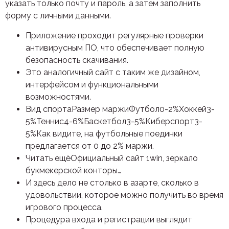
указать только почту и пароль, а затем заполнить
форму с личными данными.
Приложение проходит регулярные проверки
антивирусным ПО, что обеспечивает полную
безопасность скачивания.
Это аналогичный сайт с таким же дизайном,
интерфейсом и функциональными
возможностями.
Вид спортаРазмер маржиФутбол0-2%Хоккей3-
5%Теннис4-6%Баскетбол3-5%Киберспорт3-
5%Как видите, на футбольные поединки
предлагается от 0 до 2% маржи.
Читать ещёОфициальный сайт 1win, зеркало
букмекерской конторы…
И здесь дело не столько в азарте, сколько в
удовольствии, которое можно получить во время
игрового процесса.
Процедура входа и регистрации выглядит