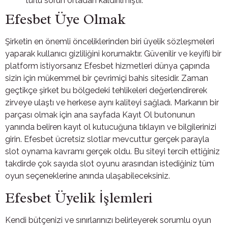
türlü sorun ortadan kaldırılmıştır.
Efesbet Üye Olmak
Şirketin en önemli önceliklerinden biri üyelik sözleşmeleri
yaparak kullanıcı gizliliğini korumaktır. Güvenilir ve keyifli bir
platform istiyorsanız Efesbet hizmetleri dünya çapında
sizin için mükemmel bir çevrimiçi bahis sitesidir. Zaman
geçtikçe şirket bu bölgedeki tehlikeleri değerlendirerek
zirveye ulaştı ve herkese aynı kaliteyi sağladı. Markanın bir
parçası olmak için ana sayfada Kayıt Ol butonunun
yanında beliren kayıt ol kutucuğuna tıklayın ve bilgilerinizi
girin. Efesbet ücretsiz slotlar mevcuttur gerçek parayla
slot oynama kavramı gerçek oldu. Bu siteyi tercih ettiğiniz
takdirde çok sayıda slot oyunu arasından istediğiniz tüm
oyun seçeneklerine anında ulaşabileceksiniz.
Efesbet Üyelik İşlemleri
Kendi bütçenizi ve sınırlarınızı belirleyerek sorumlu oyun