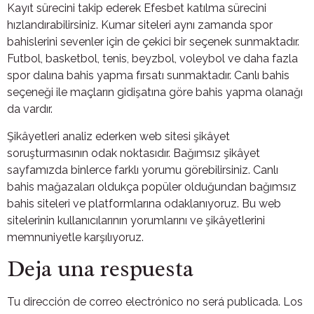
Kayıt sürecini takip ederek Efesbet katılma sürecini
hızlandırabilirsiniz. Kumar siteleri aynı zamanda spor
bahislerini sevenler için de çekici bir seçenek sunmaktadır.
Futbol, basketbol, tenis, beyzbol, voleybol ve daha fazla
spor dalına bahis yapma fırsatı sunmaktadır. Canlı bahis
seçeneği ile maçların gidişatına göre bahis yapma olanağı
da vardır.
Şikâyetleri analiz ederken web sitesi şikâyet
soruşturmasının odak noktasıdır. Bağımsız şikâyet
sayfamızda binlerce farklı yorumu görebilirsiniz. Canlı
bahis mağazaları oldukça popüler olduğundan bağımsız
bahis siteleri ve platformlarına odaklanıyoruz. Bu web
sitelerinin kullanıcılarının yorumlarını ve şikâyetlerini
memnuniyetle karşılıyoruz.
Deja una respuesta
Tu dirección de correo electrónico no será publicada.
Los