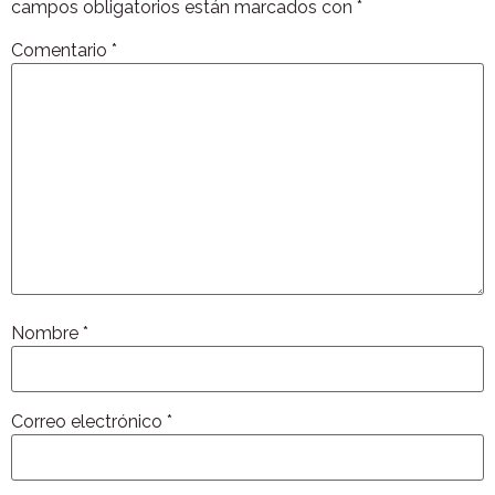
campos obligatorios están marcados con
*
Comentario
*
Nombre
*
Correo electrónico
*